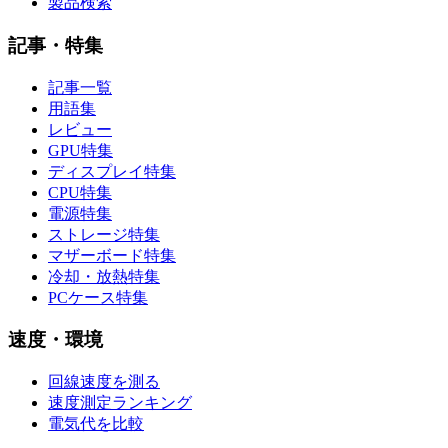
製品検索
記事・特集
記事一覧
用語集
レビュー
GPU特集
ディスプレイ特集
CPU特集
電源特集
ストレージ特集
マザーボード特集
冷却・放熱特集
PCケース特集
速度・環境
回線速度を測る
速度測定ランキング
電気代を比較