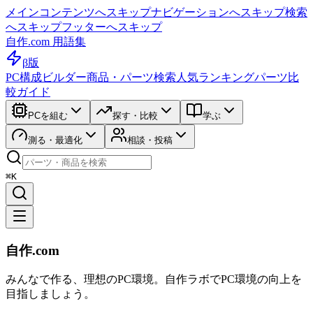
メインコンテンツへスキップ
ナビゲーションへスキップ
検索
へスキップ
フッターへスキップ
自作.com 用語集
β版
PC構成ビルダー
商品・パーツ検索
人気ランキング
パーツ比
較ガイド
PCを組む
探す・比較
学ぶ
測る・最適化
相談・投稿
⌘K
自作.com
みんなで作る、理想のPC環境
。
自作ラボ
でPC環境の向上を
目指しましょう。