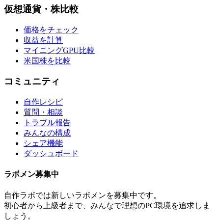
仮想通貨・株比較
価格をチェック
収益を計算
マイニングGPU比較
米国株を比較
コミュニティ
自作レシピ
質問・相談
トラブル報告
みんなの構成
シェア機能
ダッシュボード
ラボメン
募集中
自作ラボ
では新しい
ラボメン
を募集中です。
初心者から上級者まで、みんなで理想のPC環境を追求しま
しょう。