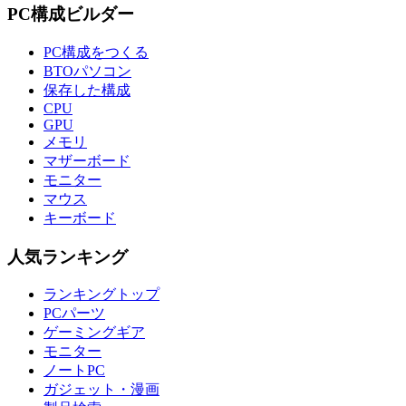
PC構成ビルダー
PC構成をつくる
BTOパソコン
保存した構成
CPU
GPU
メモリ
マザーボード
モニター
マウス
キーボード
人気ランキング
ランキングトップ
PCパーツ
ゲーミングギア
モニター
ノートPC
ガジェット・漫画