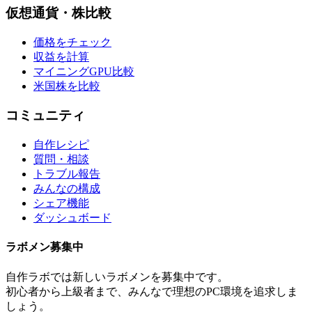
仮想通貨・株比較
価格をチェック
収益を計算
マイニングGPU比較
米国株を比較
コミュニティ
自作レシピ
質問・相談
トラブル報告
みんなの構成
シェア機能
ダッシュボード
ラボメン
募集中
自作ラボ
では新しい
ラボメン
を募集中です。
初心者から上級者まで、みんなで理想のPC環境を追求しま
しょう。