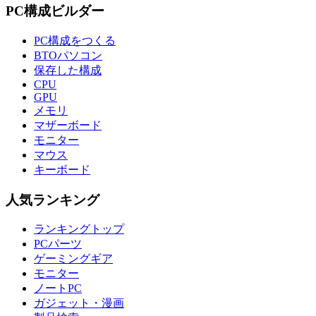
PC構成ビルダー
PC構成をつくる
BTOパソコン
保存した構成
CPU
GPU
メモリ
マザーボード
モニター
マウス
キーボード
人気ランキング
ランキングトップ
PCパーツ
ゲーミングギア
モニター
ノートPC
ガジェット・漫画