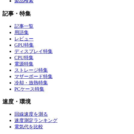
製品検索
記事・特集
記事一覧
用語集
レビュー
GPU特集
ディスプレイ特集
CPU特集
電源特集
ストレージ特集
マザーボード特集
冷却・放熱特集
PCケース特集
速度・環境
回線速度を測る
速度測定ランキング
電気代を比較