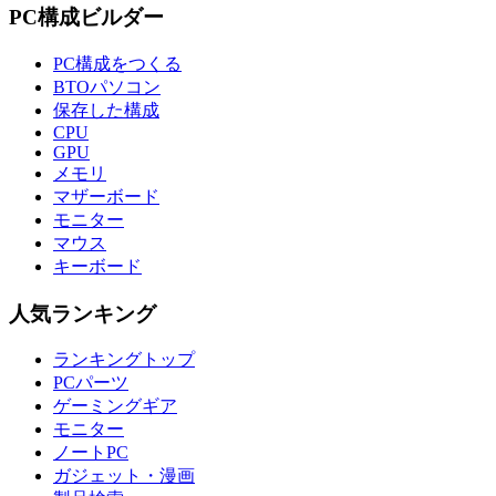
PC構成ビルダー
PC構成をつくる
BTOパソコン
保存した構成
CPU
GPU
メモリ
マザーボード
モニター
マウス
キーボード
人気ランキング
ランキングトップ
PCパーツ
ゲーミングギア
モニター
ノートPC
ガジェット・漫画