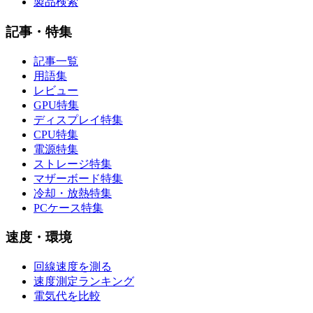
製品検索
記事・特集
記事一覧
用語集
レビュー
GPU特集
ディスプレイ特集
CPU特集
電源特集
ストレージ特集
マザーボード特集
冷却・放熱特集
PCケース特集
速度・環境
回線速度を測る
速度測定ランキング
電気代を比較