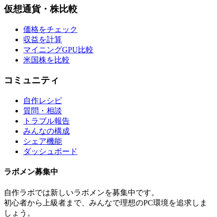
仮想通貨・株比較
価格をチェック
収益を計算
マイニングGPU比較
米国株を比較
コミュニティ
自作レシピ
質問・相談
トラブル報告
みんなの構成
シェア機能
ダッシュボード
ラボメン
募集中
自作ラボ
では新しい
ラボメン
を募集中です。
初心者から上級者まで、みんなで理想のPC環境を追求しま
しょう。