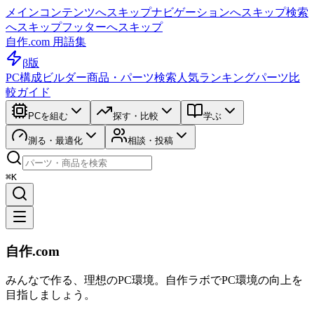
メインコンテンツへスキップ
ナビゲーションへスキップ
検索
へスキップ
フッターへスキップ
自作.com 用語集
β版
PC構成ビルダー
商品・パーツ検索
人気ランキング
パーツ比
較ガイド
PCを組む
探す・比較
学ぶ
測る・最適化
相談・投稿
⌘K
自作.com
みんなで作る、理想のPC環境
。
自作ラボ
でPC環境の向上を
目指しましょう。