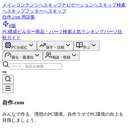
メインコンテンツへスキップ
ナビゲーションへスキップ
検索
へスキップ
フッターへスキップ
自作.com 用語集
β版
PC構成ビルダー
商品・パーツ検索
人気ランキング
パーツ比
較ガイド
PCを組む
探す・比較
学ぶ
測る・最適化
相談・投稿
⌘K
自作.com
みんなで作る、理想のPC環境
。
自作ラボ
でPC環境の向上を
目指しましょう。