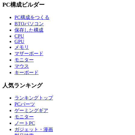
PC構成ビルダー
PC構成をつくる
BTOパソコン
保存した構成
CPU
GPU
メモリ
マザーボード
モニター
マウス
キーボード
人気ランキング
ランキングトップ
PCパーツ
ゲーミングギア
モニター
ノートPC
ガジェット・漫画