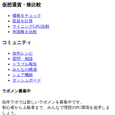
仮想通貨・株比較
価格をチェック
収益を計算
マイニングGPU比較
米国株を比較
コミュニティ
自作レシピ
質問・相談
トラブル報告
みんなの構成
シェア機能
ダッシュボード
ラボメン
募集中
自作ラボ
では新しい
ラボメン
を募集中です。
初心者から上級者まで、みんなで理想のPC環境を追求しま
しょう。