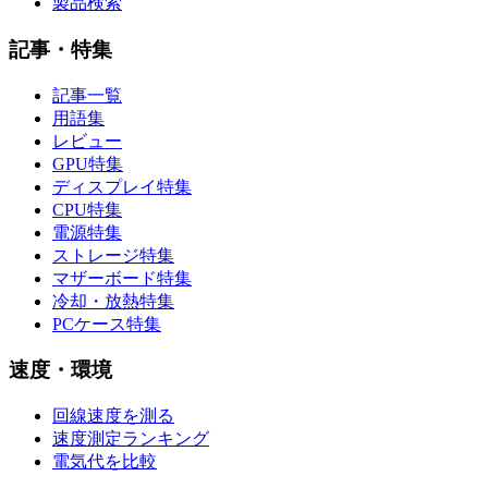
製品検索
記事・特集
記事一覧
用語集
レビュー
GPU特集
ディスプレイ特集
CPU特集
電源特集
ストレージ特集
マザーボード特集
冷却・放熱特集
PCケース特集
速度・環境
回線速度を測る
速度測定ランキング
電気代を比較