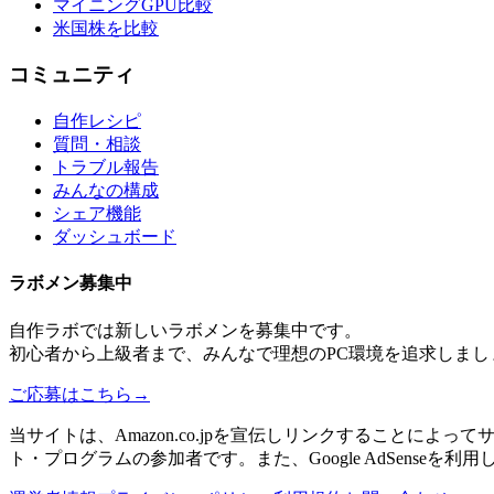
マイニングGPU比較
米国株を比較
コミュニティ
自作レシピ
質問・相談
トラブル報告
みんなの構成
シェア機能
ダッシュボード
ラボメン
募集中
自作ラボ
では新しい
ラボメン
を募集中です。
初心者から上級者まで、みんなで理想のPC環境を追求しまし
ご応募はこちら
→
当サイトは、Amazon.co.jpを宣伝しリンクすることに
ト・プログラムの参加者です。また、Google AdSenseを