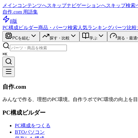
メインコンテンツへスキップ
ナビゲーションへスキップ
検索
自作.com 用語集
β版
PC構成ビルダー
商品・パーツ検索
人気ランキング
パーツ比較
PCを組む
探す・比較
学ぶ
測る・最適
⌘K
自作.com
みんなで作る、理想のPC環境
。
自作ラボ
でPC環境の向上を
PC構成ビルダー
PC構成をつくる
BTOパソコン