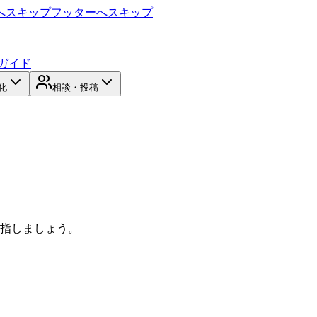
へスキップ
フッターへスキップ
ガイド
化
相談・投稿
目指しましょう。