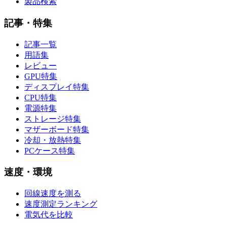
製品検索
記事・特集
記事一覧
用語集
レビュー
GPU特集
ディスプレイ特集
CPU特集
電源特集
ストレージ特集
マザーボード特集
冷却・放熱特集
PCケース特集
速度・環境
回線速度を測る
速度測定ランキング
電気代を比較