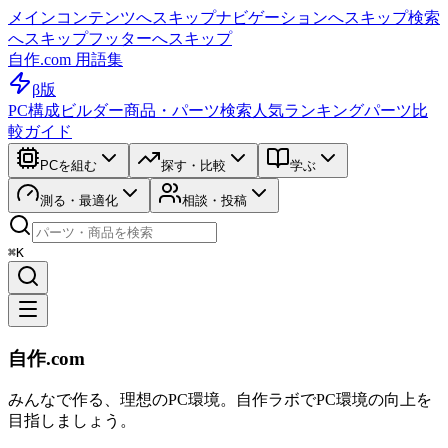
メインコンテンツへスキップ
ナビゲーションへスキップ
検索
へスキップ
フッターへスキップ
自作.com 用語集
β版
PC構成ビルダー
商品・パーツ検索
人気ランキング
パーツ比
較ガイド
PCを組む
探す・比較
学ぶ
測る・最適化
相談・投稿
⌘K
自作.com
みんなで作る、理想のPC環境
。
自作ラボ
でPC環境の向上を
目指しましょう。