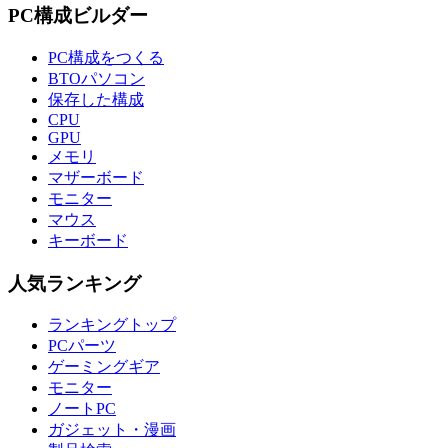
PC構成ビルダー
PC構成をつくる
BTOパソコン
保存した構成
CPU
GPU
メモリ
マザーボード
モニター
マウス
キーボード
人気ランキング
ランキングトップ
PCパーツ
ゲーミングギア
モニター
ノートPC
ガジェット・漫画