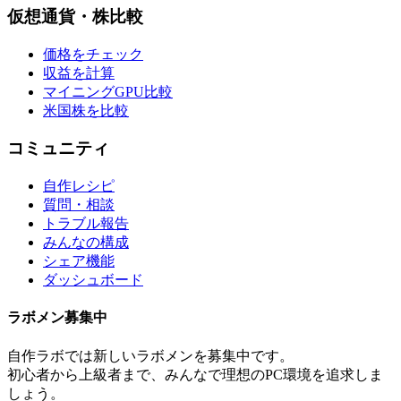
仮想通貨・株比較
価格をチェック
収益を計算
マイニングGPU比較
米国株を比較
コミュニティ
自作レシピ
質問・相談
トラブル報告
みんなの構成
シェア機能
ダッシュボード
ラボメン
募集中
自作ラボ
では新しい
ラボメン
を募集中です。
初心者から上級者まで、みんなで理想のPC環境を追求しま
しょう。