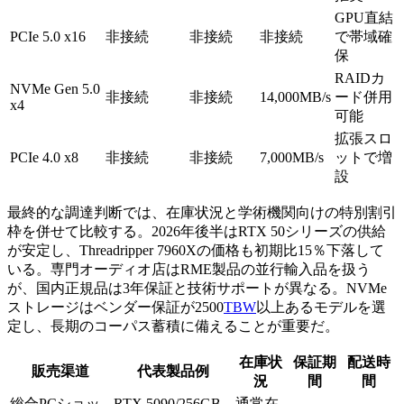
GPU直結
PCIe 5.0 x16
非接続
非接続
非接続
で帯域確
保
RAIDカ
NVMe Gen 5.0
非接続
非接続
14,000MB/s
ード併用
x4
可能
拡張スロ
PCIe 4.0 x8
非接続
非接続
7,000MB/s
ットで増
設
最終的な調達判断では、在庫状況と学術機関向けの特別割引
枠を併せて比較する。2026年後半はRTX 50シリーズの供給
が安定し、Threadripper 7960Xの価格も初期比15％下落して
いる。専門オーディオ店はRME製品の並行輸入品を扱う
が、国内正規品は3年保証と技術サポートが異なる。NVMe
ストレージはベンダー保証が2500
TBW
以上あるモデルを選
定し、長期のコーパス蓄積に備えることが重要だ。
在庫状
保証期
配送時
販売渠道
代表製品例
況
間
間
総合PCショッ
RTX 5090/256GB
通常在