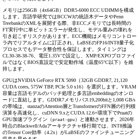
メモリは256GB（4x64GB）DDR5-6000 ECC UDIMMを構成
します。言語学研究ではBCCWJの統語木データやPenn
TreebankのXMLを展開する際、非ECCメモリでは長時間の
FT実行中に単ビットエラーが発生し、モデル重みの壊れを
引き起こすリスクがあります。ECC機能はメモリコントロー
ラ内でリアルタイムに訂正され、LaBSEのFP16/INT8量子化
プロセスでもデータ整合性を保証します。タイミングは
CL30-38-38-76、電圧1.35Vで設定し、XMP/EXPOプロファイ
ルではなくBIOS直設定で安定動作域（温度65°C以下）を維
持します。
GPUはNVIDIA GeForce RTX 5090（32GB GDDR7, 21,120
CUDA cores, 575W TBP, PCIe 5.0 x16）を選択します。VRAM
容量は言語モデルのバッチ処理と多言語embeddingのオンロ
ードに直結します。GDDR7メモリバス19,200bitと1,008 GB/s
の帯域は、stanzaのAttention層とTransformerのFFN層の行列積
演算を高速化し、cuDNN 9.xとCUDA 12.6+環境下でPraatの
GPU加速プラグイン（
）と連動させます。2026年
praat-gpu
時点のBlackwell/Adaアーキテクチャ移行期では、INT8推論
のTensor Core効率（4.2x）がLaBSEのファインチューニング
収束を早めます。