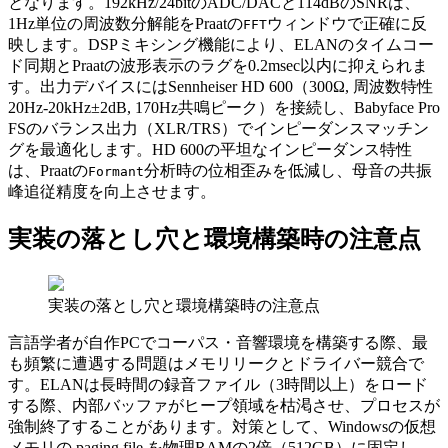
となります。192kHz/24bitのADC/DACと114dBのSNRは、
1Hz単位の周波数分解能をPraatの
ウィンドウで正確に反
FFT
映します。DSPミキシング機能により、ELANのタイムコー
ド同期とPraatの波形表示のラグを0.2msec以内に抑えられま
す。出力デバイスにはSennheiser HD 600（300Ω, 周波数特性
20Hz-20kHz±2dB, 170Hz共鳴ピーク）を接続し、Babyface Pro
FSのバランス出力（XLR/TRS）でインピーダンスマッチン
グを最適化します。HD 600の平坦なインピーダンス特性
は、Praatの
分析時の位相歪みを低減し、母音の共振
Formant
峰追従精度を向上させます。
実装の落とし穴と環境構築時の注意点
実装の落とし穴と環境構築時の注意点
言語学者が自作PCでコーパス・音響環境を構築する際、最
も頻繁に遭遇する問題はメモリリークとドライバー競合で
す。ELANは長時間の録音ファイル（3時間以上）をロード
する際、内部バッファがヒープ領域を枯渇させ、プロセスが
強制終了することがあります。対策として、Windowsの仮想
メモリの paging file を物理RAMの2倍（512GB）に固定し、