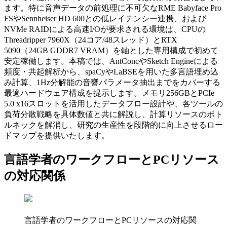
ます。特に音声データの前処理に不可欠なRME Babyface Pro
FSやSennheiser HD 600との低レイテンシー連携、および
NVMe RAIDによる高速I/Oが要求される環境は、CPUの
Threadripper 7960X（24コア/48スレッド）とRTX
5090（24GB GDDR7 VRAM）を軸とした専用構成で初めて
安定稼働します。本稿では、AntConcやSketch Engineによる
頻度・共起解析から、spaCyやLaBSEを用いた多言語埋め込
み計算、1Hz分解能の音響パラメータ抽出までをカバーする
最適ハードウェア構成を提示します。メモリ256GBとPCIe
5.0 x16スロットを活用したデータフロー設計や、各ツールの
負荷分散戦略を具体数値と共に解説し、計算リソースのボト
ルネックを解消し、研究の生産性を段階的に向上させるロー
ドマップを提供いたします。
言語学者のワークフローとPCリソース
の対応関係
言語学者のワークフローとPCリソースの対応関