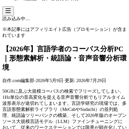
読み込み中…
※本記事にはアフィリエイト広告（プロモーション）が含ま
れています
【2026年】言語学者のコーパス分析PC
｜形態素解析・統語論・音声音響分析環
境
自作.com編集部
·
2026年5月9日
·
更新:
2026年7月29日
50GBに及ぶ大規模コーパスの検索でフリーズしてしまい、
1Hz単位の音高変化を捉える音声音響分析でもリアルタイム
波形表示が途切れてしまいます。言語学研究の現場では、多
言語形態素解析ライブラリ（MeCabやSudachi）の並列処
理、統語論ツリーバンクの構築、そして2026年版のオープン
ソース大規模言語モデル（LLM）ファインチューニングに
おいて、従来のワークステーションでは限界が顕在化してい