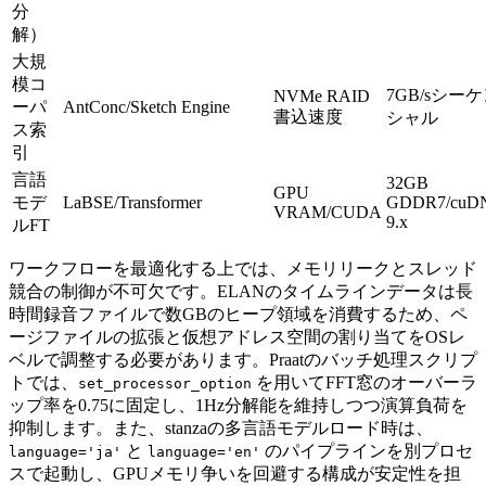
分
解）
大規
模コ
7GB/sシー
NVMe RAID
ーパ
AntConc/Sketch Engine
書込速度
シャル
ス索
引
言語
32GB
GPU
モデ
LaBSE/Transformer
GDDR7/cuD
VRAM/CUDA
9.x
ルFT
ワークフローを最適化する上では、メモリリークとスレッド
競合の制御が不可欠です。ELANのタイムラインデータは長
時間録音ファイルで数GBのヒープ領域を消費するため、ペ
ージファイルの拡張と仮想アドレス空間の割り当てをOSレ
ベルで調整する必要があります。Praatのバッチ処理スクリプ
トでは、
を用いてFFT窓のオーバーラ
set_processor_option
ップ率を0.75に固定し、1Hz分解能を維持しつつ演算負荷を
抑制します。また、stanzaの多言語モデルロード時は、
と
のパイプラインを別プロセ
language='ja'
language='en'
スで起動し、GPUメモリ争いを回避する構成が安定性を担