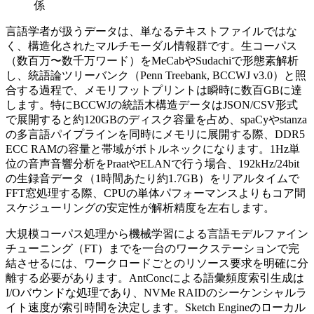
係
言語学者が扱うデータは、単なるテキストファイルではな
く、構造化されたマルチモーダル情報群です。生コーパス
（数百万〜数千万ワード）をMeCabやSudachiで形態素解析
し、統語論ツリーバンク（Penn Treebank, BCCWJ v3.0）と照
合する過程で、メモリフットプリントは瞬時に数百GBに達
します。特にBCCWJの統語木構造データはJSON/CSV形式
で展開すると約120GBのディスク容量を占め、spaCyやstanza
の多言語パイプラインを同時にメモリに展開する際、DDR5
ECC RAMの容量と帯域がボトルネックになります。1Hz単
位の音声音響分析をPraatやELANで行う場合、192kHz/24bit
の生録音データ（1時間あたり約1.7GB）をリアルタイムで
FFT窓処理する際、CPUの単体パフォーマンスよりもコア間
スケジューリングの安定性が解析精度を左右します。
大規模コーパス処理から機械学習による言語モデルファイン
チューニング（FT）までを一台のワークステーションで完
結させるには、ワークロードごとのリソース要求を明確に分
離する必要があります。AntConcによる語彙頻度索引生成は
I/Oバウンドな処理であり、NVMe RAIDのシーケンシャルラ
イト速度が索引時間を決定します。Sketch Engineのローカル