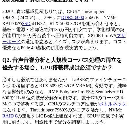
2026年春の構成見積もりでは、CPUにThreadripper
7960X（24コア）、メモリに
DDR5-6000
256GB、NVMe
RAID 0の
SSD
4TB×2、RTX 5090 32GBを組み合わせると、
基板・電源・冷却込で約185万円が目安です。学術機関の契
約適用で150万円台後半へ圧縮可能です。X870E Pro WS
マザ
ーボード
の選定を怠るとノイズリスクが高まります。コスト
優先ならPCIe 4.0基板の併用が現実的でしょう。
Q2. 音声音響分析と大規模コーパス処理の両立を
優先する場合、GPU搭載構成は必須ですか？
必ずしも必須ではありませんが、LaBSEのファインチューニ
ングを考慮するとRTX 5090の32GB VRAMは有効です。純粋
な音響分析のみなら、RME Babyface Pro FSとSennheiser HD
600で1Hz単位の波形分解が可能です。数十GBのコーパスを
MeCabで解析する際、CPUのマルチコア性能が
ボトルネック
になります。Threadripper 7960Xの24コアを活かし、NVMe
RAID 0
の速度を14GB/s以上確保すれば、GPU非搭載でも実
用に耐えます。用途比率で配分を調整しましょう。