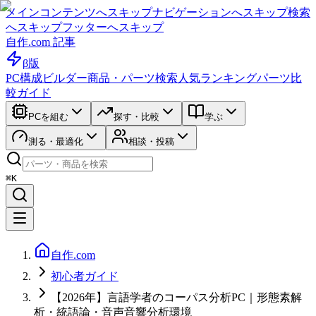
メインコンテンツへスキップ
ナビゲーションへスキップ
検索
へスキップ
フッターへスキップ
自作.com 記事
β版
PC構成ビルダー
商品・パーツ検索
人気ランキング
パーツ比
較ガイド
PCを組む
探す・比較
学ぶ
測る・最適化
相談・投稿
⌘K
自作.com
初心者ガイド
【2026年】言語学者のコーパス分析PC｜形態素解
析・統語論・音声音響分析環境