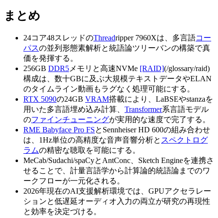
まとめ
24コア48スレッドの
Thread
ripper 7960Xは、多言語
コー
パス
の並列形態素解析と統語論ツリーバンの構築で真
価を発揮する。
256GB
DDR5
メモリと高速NVMe
[RAID]
(/glossary/raid)
構成は、数十GBに及ぶ大規模テキストデータやELAN
のタイムライン動画もラグなく処理可能にする。
RTX 5090
の24GB
VRAM
搭載により、LaBSEやstanzaを
用いた多言語埋め込み計算、
Transformer
系言語モデル
の
ファインチューニング
が実用的な速度で完了する。
RME Babyface Pro FS
とSennheiser HD 600の組み合わせ
は、1Hz単位の高精度な音声音響分析と
スペクトログ
ラム
の精密な聴取を可能にする。
MeCab/Sudachi/spaCyとAntConc、Sketch Engineを連携さ
せることで、計量言語学から計算論的統語論までのワ
ークフローが一元化される。
2026年現在のAI支援解析環境では、GPUアクセラレー
ションと低遅延オーディオ入力の両立が研究の再現性
と効率を決定づける。