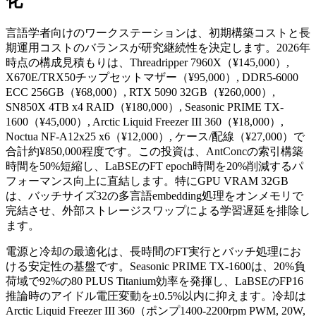
化
言語学者向けのワークステーションは、初期構築コストと長
期運用コストのバランスが研究継続性を決定します。2026年
時点の構成見積もりは、Threadripper 7960X（¥145,000）,
X670E/TRX50チップセットマザー（¥95,000）, DDR5-6000
ECC 256GB（¥68,000）, RTX 5090 32GB（¥260,000）,
SN850X 4TB x4 RAID（¥180,000）, Seasonic PRIME TX-
1600（¥45,000）, Arctic Liquid Freezer III 360（¥18,000）,
Noctua NF-A12x25 x6（¥12,000）, ケース/配線（¥27,000）で
合計約¥850,000程度です。この投資は、AntConcの索引構築
時間を50%短縮し、LaBSEのFT epoch時間を20%削減するパ
フォーマンス向上に直結します。特にGPU VRAM 32GB
は、バッチサイズ32の多言語embedding処理をオンメモリで
完結させ、外部ストレージスワップによる学習遅延を排除し
ます。
電源と冷却の最適化は、長時間のFT実行とバッチ処理にお
ける安定性の基盤です。Seasonic PRIME TX-1600は、20%負
荷域で92%の80 PLUS Titanium効率を発揮し、LaBSEのFP16
推論時のアイドル電圧変動を±0.5%以内に抑えます。冷却は
Arctic Liquid Freezer III 360（ポンプ1400-2200rpm PWM, 20W,