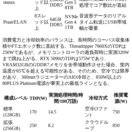
stanza
ッド以
Gen 5
DDR5
処理でコア数比が直結
8TB
上
8スレ
音波形データのリアル
NVMe
64GB
Praat/ELAN
ッド以
Gen 4
タイム転送にUSB帯域
DDR5
1TB
上
幅が重要
消費電力と冷却効率のバランスは、長時間のコーパス収集体
積やFTエポック数に直結する。Threadripper 7960XのTDPは
250Wであるが、メモリコントローラの過負荷時に実測320W
まで跳ね上がる。RTX 5090のTDPは575Wであり、
VRAM32GBのGDDR7メモリを全帯域動作させた場合、筐内
温度が65℃を超える可能性がある。そのため、空冷では限界
があり、360mmラジエーターのAIO冷却と、850W以上の
80PLUS Platinum電源が事実上の最低ラインとなる。
実測処理時間(時
推奨電
構成レベル
冷却方式
TDP(W)
間/100万語)
源(W)
空冷(3ファ
標準
170
14.5
750
(128GB)
ン)
クラウドル
拡張
250
8.2
850
(256GB)
ープ