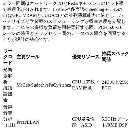
ミラー同期はネットワークI/OとRedisキャッシュのヒット率
で最適化が分かれます。LaBSEや多言語embeddingモデルの
FTはGPU VRAMとCUDAコアの並列演算能力に依存し、バ
ッチサイズと学習率のスケジューリングが収束速度を支配し
ます。これらの多様な負荷を同時実行する際、PCIe 5.0 x16
レーンの確保とチップセット間のデータバス競合を回避する
ことが設計の核心です。
ワー
推奨スペッ
クロ
主要ツール
優先リソース
閾値
ード
形態
素解
析・
CPUコア数・
24C以上/256
MeCab/Sudachi/sPaCy/stanza
統語
RAM帯域
ECC
論照
合
音声
音響
分析
CPU単発性
5.3GHzブー
Praat/ELAN
（1Hz
能・ASIO
ト/RME DSP