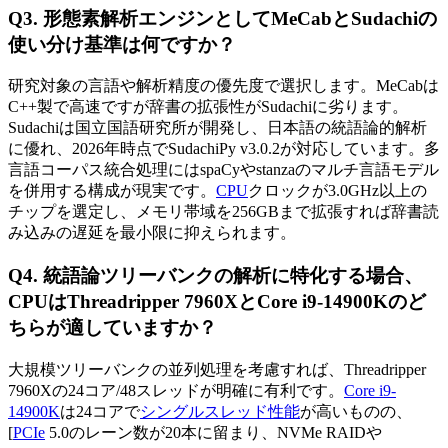
Q3. 形態素解析エンジンとしてMeCabとSudachiの
使い分け基準は何ですか？
研究対象の言語や解析精度の優先度で選択します。MeCabは
C++製で高速ですが辞書の拡張性がSudachiに劣ります。
Sudachiは国立国語研究所が開発し、日本語の統語論的解析
に優れ、2026年時点でSudachiPy v3.0.2が対応しています。多
言語コーパス統合処理にはspaCyやstanzaのマルチ言語モデル
を併用する構成が現実です。
CPU
クロックが3.0GHz以上の
チップを選定し、メモリ帯域を256GBまで拡張すれば辞書読
み込みの遅延を最小限に抑えられます。
Q4. 統語論ツリーバンクの解析に特化する場合、
CPUはThreadripper 7960XとCore i9-14900Kのど
ちらが適していますか？
大規模ツリーバンクの並列処理を考慮すれば、Threadripper
7960Xの24コア/48スレッドが明確に有利です。
Core i9-
14900K
は24コアで
シングルスレッド性能
が高いものの、
[
PCIe
5.0のレーン数が20本に留まり、NVMe RAIDや