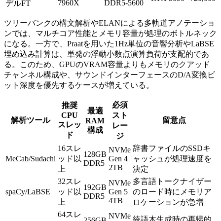
7960X
DDR5-5600
デルFT
ツリーバンクの構文解析やELANによる多軌道アノテーショ
ンでは、マルチコア性能とメモリ容量が処理のボトルネック
になる。一方で、Praatを用いた1Hz単位の音響分析やLaBSE
埋め込み計算は、単発の浮動小数点演算負荷が支配的であ
る。このため、GPUのVRAM容量よりもメモリのクアッド
チャンネル構成や、サウンドインターフェースのD/A変換ビ
ット深度を優先するケースが増えている。
必須
推奨
最適
CPU
スト
解析ツール
留意点
RAM
スレッ
レー
構成
ド
ジ
16スレ
辞書ファイルのSSDキ
NVMe
128GB
MeCab/Sudachi
ッド以
Gen 4
ャッシュが処理速度を
DDR5
2TB
上
決定
32スレ
多言語トークナイザー
NVMe
192GB
spaCy/LaBSE
ッド以
Gen 5
のロード時にメモリア
DDR5
4TB
上
ロケーションが急増
64スレ
NVMe
統語木生成時の再帰的
256GB