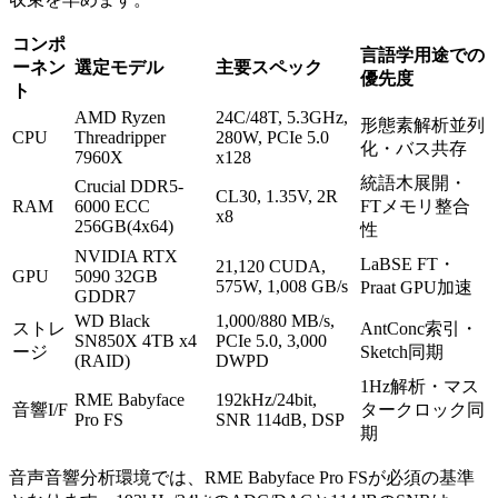
コンポ
言語学用途での
ーネン
選定モデル
主要スペック
優先度
ト
AMD Ryzen
24C/48T, 5.3GHz,
形態素解析並列
CPU
Threadripper
280W, PCIe 5.0
化・バス共存
7960X
x128
統語木展開・
Crucial DDR5-
CL30, 1.35V, 2R
RAM
6000 ECC
FTメモリ整合
x8
256GB(4x64)
性
NVIDIA RTX
LaBSE FT・
21,120 CUDA,
GPU
5090 32GB
575W, 1,008 GB/s
Praat GPU加速
GDDR7
WD Black
1,000/880 MB/s,
ストレ
AntConc索引・
SN850X 4TB x4
PCIe 5.0, 3,000
ージ
Sketch同期
(RAID)
DWPD
1Hz解析・マス
RME Babyface
192kHz/24bit,
音響I/F
タークロック同
Pro FS
SNR 114dB, DSP
期
音声音響分析環境では、RME Babyface Pro FSが必須の基準