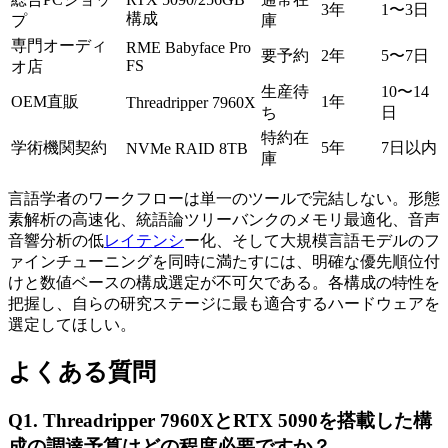
3年
1〜3日
構成
プ
庫
専門オーディ
RME Babyface Pro
要予約
2年
5〜7日
FS
オ店
生産待
10〜14
OEM直販
1年
Threadripper 7960X
ち
日
特約在
学術機関契約
5年
7日以内
NVMe RAID 8TB
庫
言語学者のワークフローは単一のツールで完結しない。形態
素解析の高速化、統語論ツリーバンクのメモリ最適化、音声
音響分析の低
レイテンシ
ー化、そして大規模言語モデルのフ
ァインチューニングを同時に満たすには、明確な優先順位付
けと数値ベースの構成選定が不可欠である。各構成の特性を
把握し、自らの研究ステージに最も適合するハードウェアを
選定してほしい。
よくある質問
Q1. Threadripper 7960XとRTX 5090を搭載した構
成の調達予算はどの程度必要ですか？