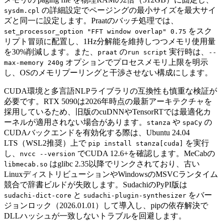
の詳細設定でページングの最小サイズを最大サイ
sysdm.cpl
ズと同一に設定します。Praatのバッチ処理では、
をスク
set_processor_option "FFT window overlap" 0.75
リプト冒頭に配置し、1Hz分解能を維持しつつメモリ使用量
を30%削減します。また、
の
実行時は、
praat
run script
--
オプションでプロセスメモリ上限を明示
max-memory 240g
し、OSのメモリプーリングと干渉させない構成にします。
CUDA環境と多言語NLPライブラリの互換性も慎重な検証が
必要です。RTX 5090は2026年時点の最新アーキテクチャを
採用しているため、旧版のcuDNNやTensorRTでは最適化カ
ーネルが適用されない場合があります。
や
の
stanza
spaCy
CUDAバックエンドを有効化する際は、Ubuntu 24.04
LTS（WSL2推奨）上で
を実行
pip install stanza[cuda]
し、
でCUDA 12.6+を確認します。MeCabの
nvcc --version
はglibc 2.35以降でリンクされており、古い
libmecab.so
LinuxディストリビューションやWindowsのMSVCランタイム
競合で辞書ビルドが失敗します。SudachiのPyPI版は
と
をバー
sudachi-dict-core
sudachi-plugin-synthesizer
ジョンロック（2026.01.01）して導入し、pipの依存解決で
DLLハッシュが一致しないトラブルを回避します。