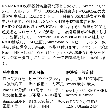
NVMe RAIDの熱設計も重要な落とし穴です。Sketch Engine
のローカルミラー同期（100MB/s持続書込）やAntConcの大
量索引生成は、RAIDコントローラ経由でSSDに熱負荷を集
中させます。WD Black SN850X 4TBを4本構成する際、
RAID 0では書込速度が7.4GB/sに達しますが、温度が70°Cを
超えるとスロットリングが発生し、索引速度が40%低下しま
す。対策として、Supermicro AOC-S3538L-L8L HBA経由で
RAID構成し、SSD上面にSilverStone AL07ヒートシンク（銅
基板, 熱伝導率385 W/mK）を取り付けます。ファンカーブは
Noctua NF-A12x25 PWM（1500rpm, 3.8W, 28dBA）をシャド
ウラジエータ向けに配置し、ケース内気流を120Pa確保しま
す。
発生事象
原因分析
解決策・設定値
ELANプロセ
ヒープバッファ枯
paging file 512GB固定,
ス強制終了
渇・仮想メモリ不足
最小=最大
sysdm
Praat 1Hz分解
FFT窓オーバーラッ
overlap 0.75, RME ASIO,
latency <0.5msec
能の位相歪み
プ不足・ASIO遅延
stanza/cuDNN
RTX 5090新アーキ未
cuDNN 9.x, CUDA
互換エラー
12.6+, Ubuntu 24.04
対応cuDNN