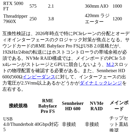
RTX 5090
575
2.1
360mm AIO
1000
FT
420mm ラジ
Threadripper
250
3.8
1200
7960X
エーター
互換性検証は、2026年時点で特にPCIeレーンの分配とオーデ
ィオインターフェースのクロジャック対策が焦点となる。サ
ウンドカードのRME Babyface Pro FSはUSB 2.0規格だが、
192kHz/24bitの転送にはホストコントローラの帯域余裕が必
須である。NVMe RAID構成では、メインボードのPCIe 5.0
x4レーンがストレージとGPUに競合しないよう、
M.2
スロッ
トの物理配置を確認する必要がある。また、Sennheiser HD
600の60Ω
インピーダンス
に対して、インターフェースの出
力電圧が2.5Vrms以上あるかどうかが
ダイナミックレンジ
を
左右する。
RME
メインボ
Sennheiser
NVMe
接続規格
Babyface
HD 600
RAID
ード
Pro FS
チップセ
USB
4.0/Thunderbolt
40Gbps対応
非接続
非接続
ット直結
5
推奨