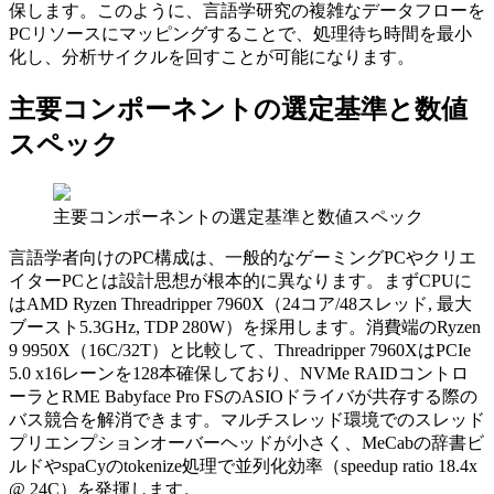
保します。このように、言語学研究の複雑なデータフローを
PCリソースにマッピングすることで、処理待ち時間を最小
化し、分析サイクルを回すことが可能になります。
主要コンポーネントの選定基準と数値
スペック
主要コンポーネントの選定基準と数値スペック
言語学者向けのPC構成は、一般的なゲーミングPCやクリエ
イターPCとは設計思想が根本的に異なります。まずCPUに
はAMD Ryzen Threadripper 7960X（24コア/48スレッド, 最大
ブースト5.3GHz, TDP 280W）を採用します。消費端のRyzen
9 9950X（16C/32T）と比較して、Threadripper 7960XはPCIe
5.0 x16レーンを128本確保しており、NVMe RAIDコントロ
ーラとRME Babyface Pro FSのASIOドライバが共存する際の
バス競合を解消できます。マルチスレッド環境でのスレッド
プリエンプションオーバーヘッドが小さく、MeCabの辞書ビ
ルドやspaCyのtokenize処理で並列化効率（speedup ratio 18.4x
@ 24C）を発揮します。