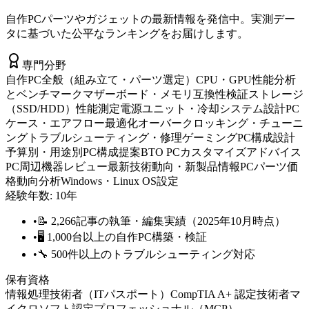
自作PCパーツやガジェットの最新情報を発信中。実測デー
タに基づいた公平なランキングをお届けします。
専門分野
自作PC全般（組み立て・パーツ選定）
CPU・GPU性能分析
とベンチマーク
マザーボード・メモリ互換性検証
ストレージ
（SSD/HDD）性能測定
電源ユニット・冷却システム設計
PC
ケース・エアフロー最適化
オーバークロッキング・チューニ
ング
トラブルシューティング・修理
ゲーミングPC構成設計
予算別・用途別PC構成提案
BTO PCカスタマイズアドバイス
PC周辺機器レビュー
最新技術動向・新製品情報
PCパーツ価
格動向分析
Windows・Linux OS設定
経験年数:
10
年
•
📝 2,266記事の執筆・編集実績（2025年10月時点）
•
🖥️ 1,000台以上の自作PC構築・検証
•
🔧 500件以上のトラブルシューティング対応
保有資格
情報処理技術者（ITパスポート）
CompTIA A+ 認定技術者
マ
イクロソフト認定プロフェッショナル（MCP）