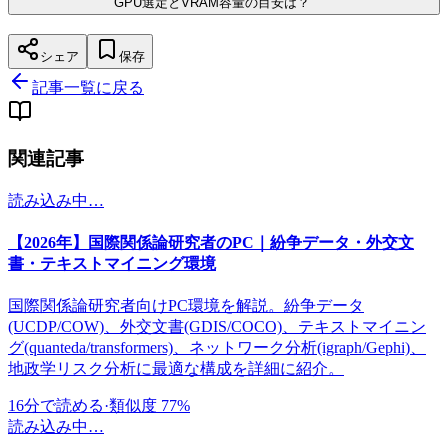
GPU選定とVRAM容量の目安は？
シェア
保存
記事一覧に戻る
関連記事
読み込み中…
【2026年】国際関係論研究者のPC｜紛争データ・外交文
書・テキストマイニング環境
国際関係論研究者向けPC環境を解説。紛争データ
(UCDP/COW)、外交文書(GDIS/COCO)、テキストマイニン
グ(quanteda/transformers)、ネットワーク分析(igraph/Gephi)、
地政学リスク分析に最適な構成を詳細に紹介。
16
分で読める
·
類似度 77%
読み込み中…