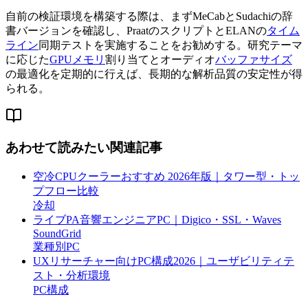
自前の検証環境を構築する際は、まずMeCabとSudachiの辞
書バージョンを確認し、PraatのスクリプトとELANの
タイム
ライン
同期テストを実施することをお勧めする。研究テーマ
に応じた
GPU
メモリ
割り当てとオーディオ
バッファサイズ
の最適化を定期的に行えば、長期的な解析品質の安定性が得
られる。
あわせて読みたい関連記事
空冷CPUクーラーおすすめ 2026年版｜タワー型・トッ
プフロー比較
冷却
ライブPA音響エンジニアPC｜Digico・SSL・Waves
SoundGrid
業種別PC
UXリサーチャー向けPC構成2026｜ユーザビリティテ
スト・分析環境
PC構成