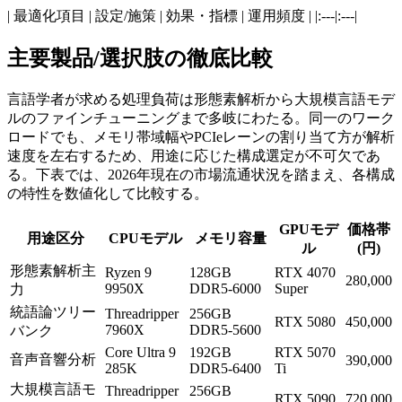
| 最適化項目 | 設定/施策 | 効果・指標 | 運用頻度 | |:---|:---|
主要製品/選択肢の徹底比較
言語学者が求める処理負荷は形態素解析から大規模言語モデ
ルのファインチューニングまで多岐にわたる。同一のワーク
ロードでも、メモリ帯域幅やPCIeレーンの割り当て方が解析
速度を左右するため、用途に応じた構成選定が不可欠であ
る。下表では、2026年現在の市場流通状況を踏まえ、各構成
の特性を数値化して比較する。
GPUモデ
価格帯
用途区分
CPUモデル
メモリ容量
ル
(円)
形態素解析主
Ryzen 9
128GB
RTX 4070
280,000
9950X
DDR5-6000
Super
力
統語論ツリー
Threadripper
256GB
RTX 5080
450,000
7960X
DDR5-5600
バンク
Core Ultra 9
192GB
RTX 5070
音声音響分析
390,000
285K
DDR5-6400
Ti
大規模言語モ
Threadripper
256GB
RTX 5090
720,000