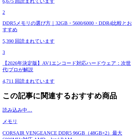
6,675
回読まれています
2
DDR5メモリの選び方｜32GB・5600/6000・DDR4比較とお
すすめ
5,390
回読まれています
3
【2026年決定版】AV1エンコード対応ハードウェア：次世
代|プロが解説
4,711
回読まれています
この記事に関連するおすすめ商品
読み込み中…
メモリ
CORSAIR VENGEANCE DDR5 96GB（48GB×2）最大