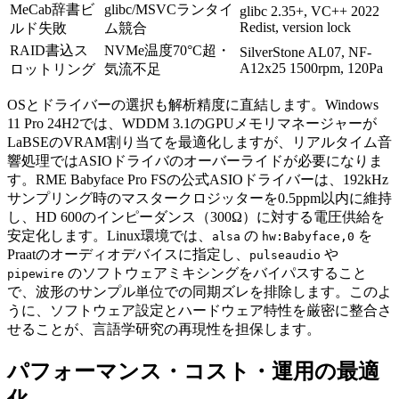
MeCab辞書ビ
glibc/MSVCランタイ
glibc 2.35+, VC++ 2022
Redist, version lock
ルド失敗
ム競合
RAID書込ス
NVMe温度70°C超・
SilverStone AL07, NF-
A12x25 1500rpm, 120Pa
ロットリング
気流不足
OSとドライバーの選択も解析精度に直結します。Windows
11 Pro 24H2では、WDDM 3.1のGPUメモリマネージャーが
LaBSEのVRAM割り当てを最適化しますが、リアルタイム音
響処理ではASIOドライバのオーバーライドが必要になりま
す。RME Babyface Pro FSの公式ASIOドライバーは、192kHz
サンプリング時のマスタークロジッターを0.5ppm以内に維持
し、HD 600のインピーダンス（300Ω）に対する電圧供給を
安定化します。Linux環境では、
の
を
alsa
hw:Babyface,0
Praatのオーディオデバイスに指定し、
や
pulseaudio
のソフトウェアミキシングをバイパスすること
pipewire
で、波形のサンプル単位での同期ズレを排除します。このよ
うに、ソフトウェア設定とハードウェア特性を厳密に整合さ
せることが、言語学研究の再現性を担保します。
パフォーマンス・コスト・運用の最適