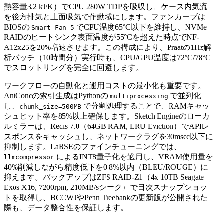
熱容量3.2 kJ/K）でCPU 280W TDPを吸収し、ケース内気流
を後方排気と上面吸気で作動域にします。ファンカーブは
BIOSの
でCPU温度65°C以下を維持し、NVMe
Smart Fan 5
RAIDのヒートシンク表面温度が55°Cを超えた時点でNF-
A12x25を20%増速させます。この構成により、Praatの1Hz解
析バッチ（10時間分）実行時も、CPU/GPU温度は72°C/78°C
でスロットリングを完全に回避します。
ワークフローの自動化と運用コストの最小化も重要です。
AntConcの索引生成はPythonの
で並列化
multiprocessing
し、
で分割処理することで、RAMキャッ
chunk_size=500MB
シュヒット率を85%以上確保します。Sketch Engineのローカ
ルミラーは、Redis 7.0（64GB RAM, LRU Eviction）でAPIレ
スポンスをキャッシュし、ネットワークラグを30msec以下に
抑制します。LaBSEのファインチューニングでは、
によるINT8量子化を適用し、VRAM使用量を
llmcompressor
40%削減しながら精度低下を0.8%以内（BLEU/ROUGE）に
抑えます。バックアップはZFS RAID-Z1（4x 10TB Seagate
Exos X16, 7200rpm, 210MB/sシーク）で日次スナップショッ
トを取得し、BCCWJやPenn Treebankの更新版が公開された
際も、データ整合性を保証します。