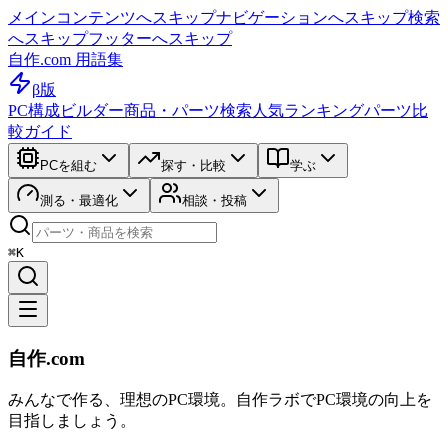
メインコンテンツへスキップ
ナビゲーションへスキップ
検索
へスキップ
フッターへスキップ
自作.com 用語集
β版
PC構成ビルダー
商品・パーツ検索
人気ランキング
パーツ比
較ガイド
PCを組む
探す・比較
学ぶ
測る・最適化
相談・投稿
⌘K
自作.com
みんなで作る、理想のPC環境
。
自作ラボ
でPC環境の向上を
目指しましょう。