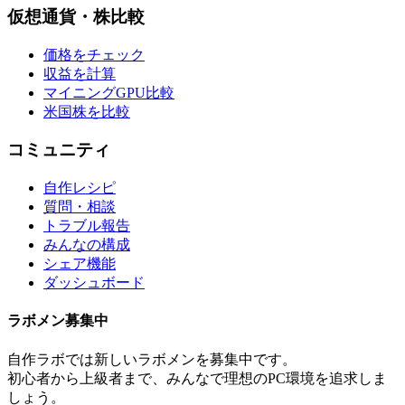
仮想通貨・株比較
価格をチェック
収益を計算
マイニングGPU比較
米国株を比較
コミュニティ
自作レシピ
質問・相談
トラブル報告
みんなの構成
シェア機能
ダッシュボード
ラボメン
募集中
自作ラボ
では新しい
ラボメン
を募集中です。
初心者から上級者まで、みんなで理想のPC環境を追求しま
しょう。