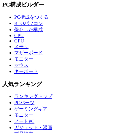
PC構成ビルダー
PC構成をつくる
BTOパソコン
保存した構成
CPU
GPU
メモリ
マザーボード
モニター
マウス
キーボード
人気ランキング
ランキングトップ
PCパーツ
ゲーミングギア
モニター
ノートPC
ガジェット・漫画