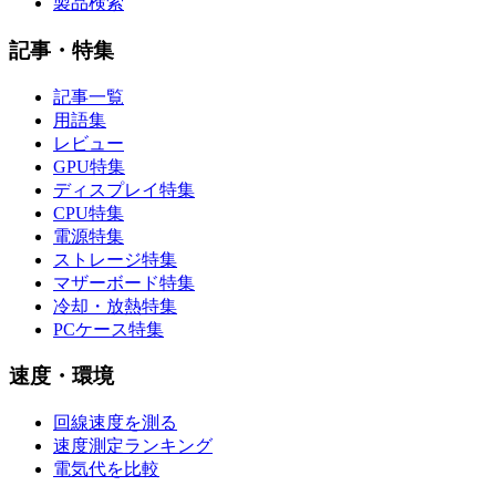
製品検索
記事・特集
記事一覧
用語集
レビュー
GPU特集
ディスプレイ特集
CPU特集
電源特集
ストレージ特集
マザーボード特集
冷却・放熱特集
PCケース特集
速度・環境
回線速度を測る
速度測定ランキング
電気代を比較