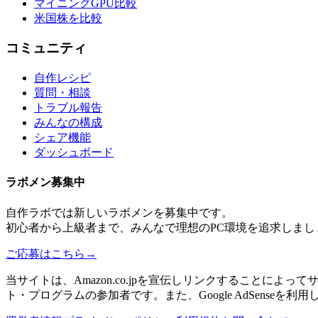
マイニングGPU比較
米国株を比較
コミュニティ
自作レシピ
質問・相談
トラブル報告
みんなの構成
シェア機能
ダッシュボード
ラボメン
募集中
自作ラボ
では新しい
ラボメン
を募集中です。
初心者から上級者まで、みんなで理想のPC環境を追求しまし
ご応募はこちら
→
当サイトは、Amazon.co.jpを宣伝しリンクすることに
ト・プログラムの参加者です。また、Google AdSenseを