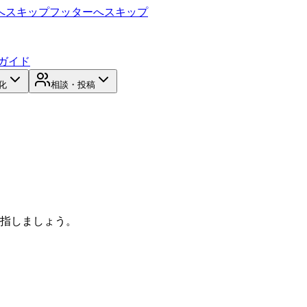
へスキップ
フッターへスキップ
ガイド
化
相談・投稿
目指しましょう。