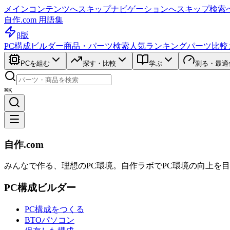
メインコンテンツへスキップ
ナビゲーションへスキップ
検索
自作.com 用語集
β版
PC構成ビルダー
商品・パーツ検索
人気ランキング
パーツ比較
PCを組む
探す・比較
学ぶ
測る・最適
⌘K
自作.com
みんなで作る、理想のPC環境
。
自作ラボ
でPC環境の向上を
PC構成ビルダー
PC構成をつくる
BTOパソコン