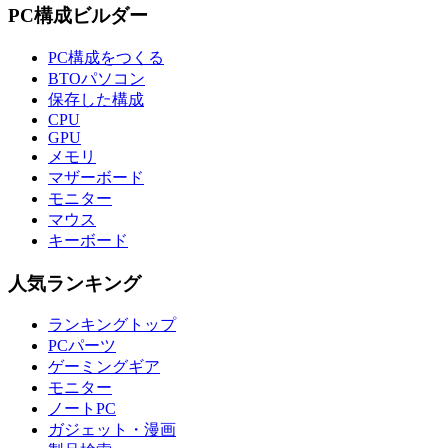
PC構成ビルダー
PC構成をつくる
BTOパソコン
保存した構成
CPU
GPU
メモリ
マザーボード
モニター
マウス
キーボード
人気ランキング
ランキングトップ
PCパーツ
ゲーミングギア
モニター
ノートPC
ガジェット・漫画