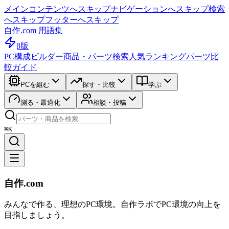
メインコンテンツへスキップ
ナビゲーションへスキップ
検索
へスキップ
フッターへスキップ
自作.com 用語集
β版
PC構成ビルダー
商品・パーツ検索
人気ランキング
パーツ比
較ガイド
PCを組む
探す・比較
学ぶ
測る・最適化
相談・投稿
⌘K
自作.com
みんなで作る、理想のPC環境
。
自作ラボ
でPC環境の向上を
目指しましょう。