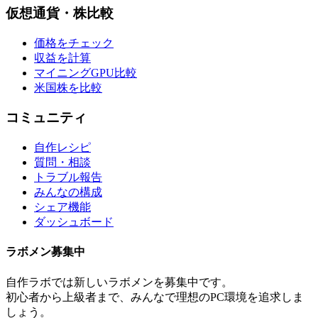
仮想通貨・株比較
価格をチェック
収益を計算
マイニングGPU比較
米国株を比較
コミュニティ
自作レシピ
質問・相談
トラブル報告
みんなの構成
シェア機能
ダッシュボード
ラボメン
募集中
自作ラボ
では新しい
ラボメン
を募集中です。
初心者から上級者まで、みんなで理想のPC環境を追求しま
しょう。