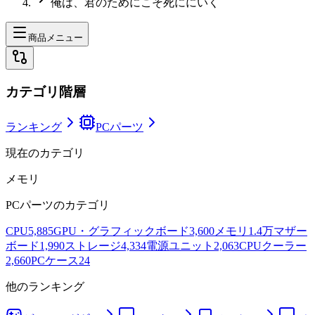
俺は、君のためにこそ死ににいく
商品メニュー
カテゴリ階層
ランキング
PCパーツ
現在のカテゴリ
メモリ
PCパーツ
のカテゴリ
CPU
5,885
GPU・グラフィックボード
3,600
メモリ
1.4万
マザー
ボード
1,990
ストレージ
4,334
電源ユニット
2,063
CPUクーラー
2,660
PCケース
24
他のランキング