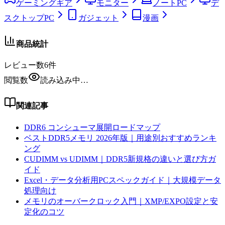
ゲーミングギア
モニター
ノートPC
デ
スクトップPC
ガジェット
漫画
商品統計
レビュー数
6
件
閲覧数
読み込み中…
関連記事
DDR6 コンシューマ展開ロードマップ
ベストDDR5メモリ 2026年版｜用途別おすすめランキ
ング
CUDIMM vs UDIMM｜DDR5新規格の違いと選び方ガ
イド
Excel・データ分析用PCスペックガイド｜大規模データ
処理向け
メモリのオーバークロック入門｜XMP/EXPO設定と安
定化のコツ