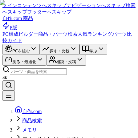
メインコンテンツへスキップ
ナビゲーションへスキップ
検索
へスキップ
フッターへスキップ
自作.com 商品
β版
PC構成ビルダー
商品・パーツ検索
人気ランキング
パーツ比
較ガイド
PCを組む
探す・比較
学ぶ
測る・最適化
相談・投稿
⌘K
自作.com
商品検索
メモリ