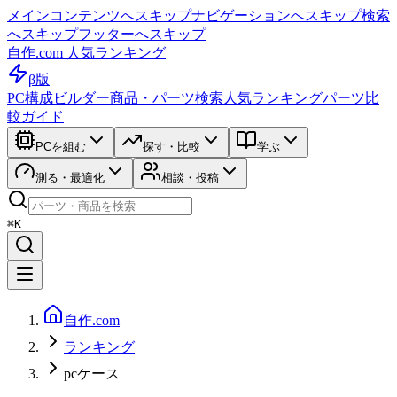
メインコンテンツへスキップ
ナビゲーションへスキップ
検索
へスキップ
フッターへスキップ
自作.com 人気ランキング
β版
PC構成ビルダー
商品・パーツ検索
人気ランキング
パーツ比
較ガイド
PCを組む
探す・比較
学ぶ
測る・最適化
相談・投稿
⌘K
自作.com
ランキング
pcケース