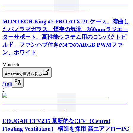
MONTECH King 45 PRO ATX PCケース、湾曲し
たパノラマガラス、煙突の気流、360mmラジエー
ターサポート、高性能システム用のコンパクトビ
ルド、ファンハブ付きの4つのARGB PWMファ
ン、ホワイト
Montech
Amazonで商品を見る
詳細
2
COUGAR CFV235 革新的なCFV（Central
Floating Ventilation） 構造を採用 高エアフローPC