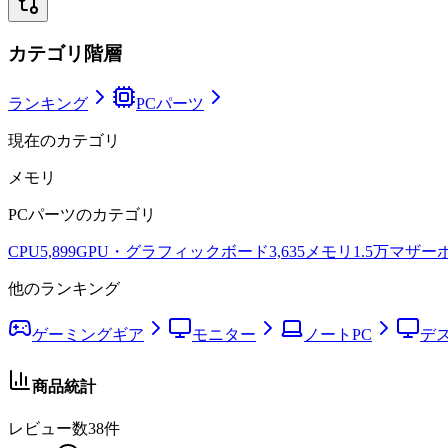
カテゴリ階層
ランキング
PCパーツ
現在のカテゴリ
メモリ
PCパーツ
のカテゴリ
CPU
5,899
GPU・グラフィックボード
3,635
メモリ
1.5万
マザー
他のランキング
ゲーミングギア
モニター
ノートPC
デ
商品統計
レビュー数
38
件