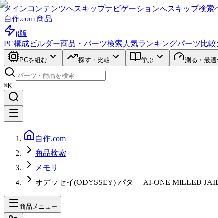
メインコンテンツへスキップ
ナビゲーションへスキップ
検索
自作.com 商品
β版
PC構成ビルダー
商品・パーツ検索
人気ランキング
パーツ比較
PCを組む
探す・比較
学ぶ
測る・最適
⌘K
自作.com
商品検索
メモリ
オデッセイ(ODYSSEY) パター AI-ONE MILLED JA
商品メニュー