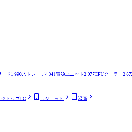
ボード
1,990
ストレージ
4,341
電源ユニット
2,077
CPUクーラー
2,67
スクトップPC
ガジェット
漫画