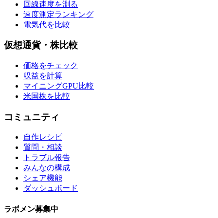
回線速度を測る
速度測定ランキング
電気代を比較
仮想通貨・株比較
価格をチェック
収益を計算
マイニングGPU比較
米国株を比較
コミュニティ
自作レシピ
質問・相談
トラブル報告
みんなの構成
シェア機能
ダッシュボード
ラボメン
募集中