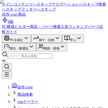
メインコンテンツへスキップ
ナビゲーションへスキップ
検索
へスキップ
フッターへスキップ
自作.com 商品
β版
PC構成ビルダー
商品・パーツ検索
人気ランキング
パーツ比
較ガイド
PCを組む
探す・比較
学ぶ
測る・最適化
相談・投稿
⌘K
自作.com
商品検索
cpuクーラー