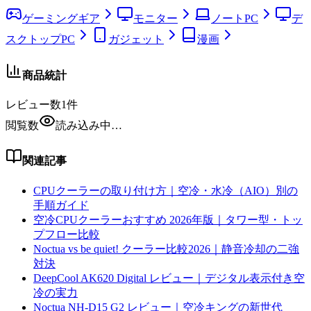
ゲーミングギア
モニター
ノートPC
デ
スクトップPC
ガジェット
漫画
商品統計
レビュー数
1
件
閲覧数
読み込み中…
関連記事
CPUクーラーの取り付け方｜空冷・水冷（AIO）別の
手順ガイド
空冷CPUクーラーおすすめ 2026年版｜タワー型・トッ
プフロー比較
Noctua vs be quiet! クーラー比較2026｜静音冷却の二強
対決
DeepCool AK620 Digital レビュー｜デジタル表示付き空
冷の実力
Noctua NH-D15 G2 レビュー｜空冷キングの新世代