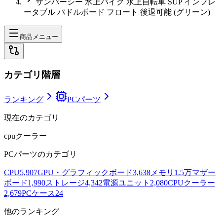
サンパーシー 水上バイク 水上自転車 SUP インフレ
ータブル パドルボード フロート 後退可能 (グリーン)
商品メニュー
カテゴリ階層
ランキング
PCパーツ
現在のカテゴリ
cpuクーラー
PCパーツ
のカテゴリ
CPU
5,907
GPU・グラフィックボード
3,638
メモリ
1.5万
マザー
ボード
1,990
ストレージ
4,342
電源ユニット
2,080
CPUクーラー
2,679
PCケース
24
他のランキング