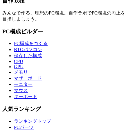
自作.com
みんなで作る、理想のPC環境
。
自作ラボ
でPC環境の向上を
目指しましょう。
PC構成ビルダー
PC構成をつくる
BTOパソコン
保存した構成
CPU
GPU
メモリ
マザーボード
モニター
マウス
キーボード
人気ランキング
ランキングトップ
PCパーツ