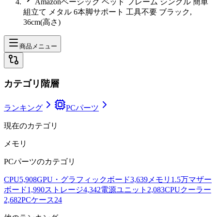
Amazonベーシック ベッド フレーム シングル 簡単
組立て メタル 6本脚サポート 工具不要 ブラック,
36cm(高さ)
商品メニュー
カテゴリ階層
ランキング
PCパーツ
現在のカテゴリ
メモリ
PCパーツ
のカテゴリ
CPU
5,908
GPU・グラフィックボード
3,639
メモリ
1.5万
マザー
ボード
1,990
ストレージ
4,342
電源ユニット
2,083
CPUクーラー
2,682
PCケース
24