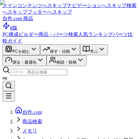
メインコンテンツへスキップ
ナビゲーションへスキップ
検索
へスキップ
フッターへスキップ
自作.com 商品
β版
PC構成ビルダー
商品・パーツ検索
人気ランキング
パーツ比
較ガイド
PCを組む
探す・比較
学ぶ
測る・最適化
相談・投稿
⌘K
自作.com
商品検索
メモリ