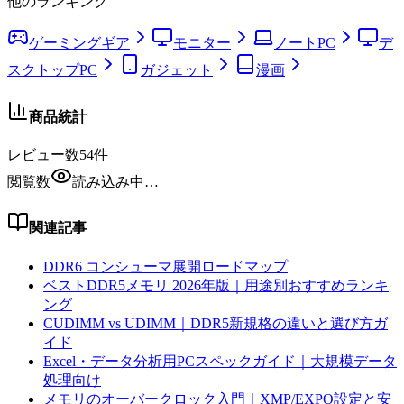
他のランキング
ゲーミングギア
モニター
ノートPC
デ
スクトップPC
ガジェット
漫画
商品統計
レビュー数
54
件
閲覧数
読み込み中…
関連記事
DDR6 コンシューマ展開ロードマップ
ベストDDR5メモリ 2026年版｜用途別おすすめランキ
ング
CUDIMM vs UDIMM｜DDR5新規格の違いと選び方ガ
イド
Excel・データ分析用PCスペックガイド｜大規模データ
処理向け
メモリのオーバークロック入門｜XMP/EXPO設定と安