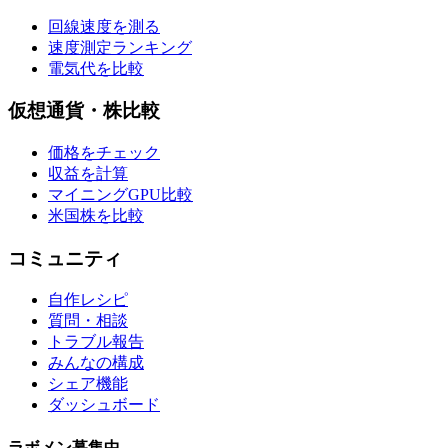
回線速度を測る
速度測定ランキング
電気代を比較
仮想通貨・株比較
価格をチェック
収益を計算
マイニングGPU比較
米国株を比較
コミュニティ
自作レシピ
質問・相談
トラブル報告
みんなの構成
シェア機能
ダッシュボード
ラボメン
募集中