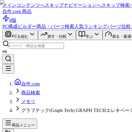
メインコンテンツへスキップ
ナビゲーションへスキップ
検索
自作.com 商品
β版
PC構成ビルダー
商品・パーツ検索
人気ランキング
パーツ比較
PCを組む
探す・比較
学ぶ
測る・最適
⌘K
自作.com
商品検索
メモリ
グラフテック(Graph Tech) GRAPH TECHエレキベース
商品メニュー