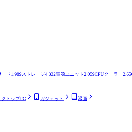
ボード
1,989
ストレージ
4,332
電源ユニット
2,059
CPUクーラー
2,65
スクトップPC
ガジェット
漫画