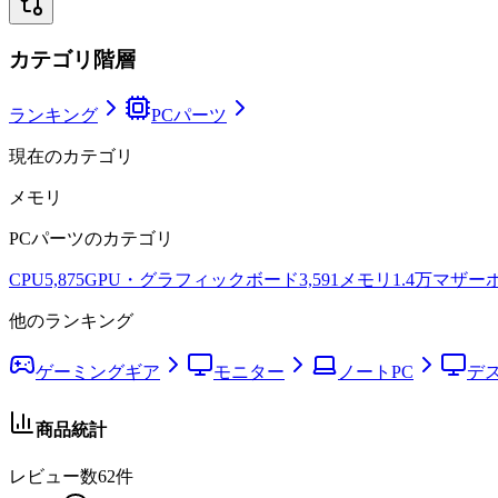
カテゴリ階層
ランキング
PCパーツ
現在のカテゴリ
メモリ
PCパーツ
のカテゴリ
CPU
5,875
GPU・グラフィックボード
3,591
メモリ
1.4万
マザー
他のランキング
ゲーミングギア
モニター
ノートPC
デ
商品統計
レビュー数
62
件