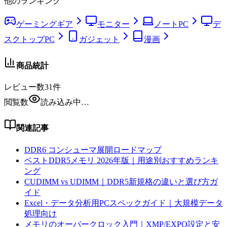
他のランキング
ゲーミングギア
モニター
ノートPC
デ
スクトップPC
ガジェット
漫画
商品統計
レビュー数
31
件
閲覧数
読み込み中…
関連記事
DDR6 コンシューマ展開ロードマップ
ベストDDR5メモリ 2026年版｜用途別おすすめランキ
ング
CUDIMM vs UDIMM｜DDR5新規格の違いと選び方ガ
イド
Excel・データ分析用PCスペックガイド｜大規模データ
処理向け
メモリのオーバークロック入門｜XMP/EXPO設定と安