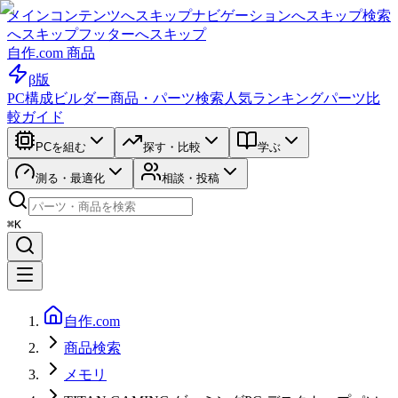
メインコンテンツへスキップ
ナビゲーションへスキップ
検索
へスキップ
フッターへスキップ
自作.com 商品
β版
PC構成ビルダー
商品・パーツ検索
人気ランキング
パーツ比
較ガイド
PCを組む
探す・比較
学ぶ
測る・最適化
相談・投稿
⌘K
自作.com
商品検索
メモリ