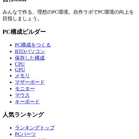
みんなで作る、理想のPC環境
。
自作ラボ
でPC環境の向上を
目指しましょう。
PC構成ビルダー
PC構成をつくる
BTOパソコン
保存した構成
CPU
GPU
メモリ
マザーボード
モニター
マウス
キーボード
人気ランキング
ランキングトップ
PCパーツ