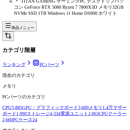
TITAN GAMING ゲーミングPC デスクトップパソ
コン GeForce RTX 5080 Ryzen 7 7800X3D メモリ32GB
NVMe SSD 1TB Windows 11 Home DS900 ホワイト
商品メニュー
カテゴリ階層
ランキング
PCパーツ
現在のカテゴリ
メモリ
PCパーツ
のカテゴリ
CPU
5,885
GPU・グラフィックボード
3,600
メモリ
1.4万
マザー
ボード
1,990
ストレージ
4,334
電源ユニット
2,063
CPUクーラー
2,660
PCケース
24