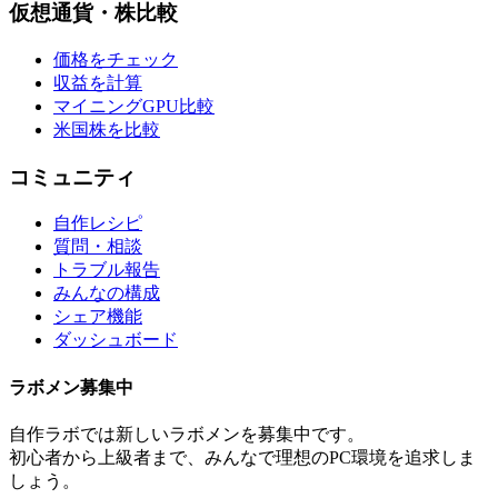
仮想通貨・株比較
価格をチェック
収益を計算
マイニングGPU比較
米国株を比較
コミュニティ
自作レシピ
質問・相談
トラブル報告
みんなの構成
シェア機能
ダッシュボード
ラボメン
募集中
自作ラボ
では新しい
ラボメン
を募集中です。
初心者から上級者まで、みんなで理想のPC環境を追求しま
しょう。