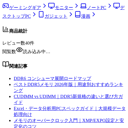
ゲーミングギア
モニター
ノートPC
デ
スクトップPC
ガジェット
漫画
商品統計
レビュー数
40
件
閲覧数
読み込み中…
関連記事
DDR6 コンシューマ展開ロードマップ
ベストDDR5メモリ 2026年版｜用途別おすすめランキ
ング
CUDIMM vs UDIMM｜DDR5新規格の違いと選び方ガ
イド
Excel・データ分析用PCスペックガイド｜大規模データ
処理向け
メモリのオーバークロック入門｜XMP/EXPO設定と安
定化のコツ