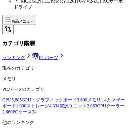
RICHGENTLE new RYH201F6-VV2-ZC1 ACサーボ
ドライブ
商品メニュー
カテゴリ階層
ランキング
PCパーツ
現在のカテゴリ
メモリ
PCパーツ
のカテゴリ
CPU
5,885
GPU・グラフィックボード
3,600
メモリ
1.4万
マザー
ボード
1,990
ストレージ
4,334
電源ユニット
2,063
CPUクーラー
2,660
PCケース
24
他のランキング