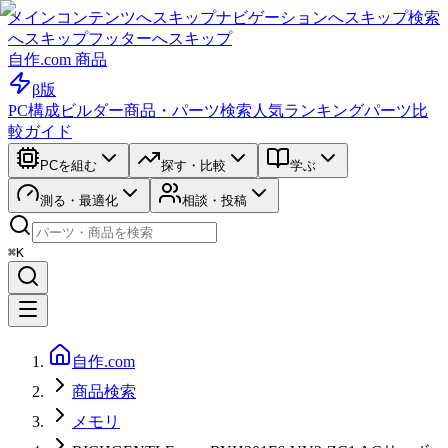
メインコンテンツへスキップ
ナビゲーションへスキップ
検索
へスキップ
フッターへスキップ
自作.com 商品
β版
PC構成ビルダー
商品・パーツ検索
人気ランキング
パーツ比
較ガイド
PCを組む
探す・比較
学ぶ
測る・最適化
相談・投稿
⌘K
自作.com
商品検索
メモリ