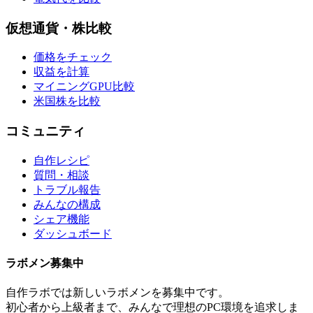
仮想通貨・株比較
価格をチェック
収益を計算
マイニングGPU比較
米国株を比較
コミュニティ
自作レシピ
質問・相談
トラブル報告
みんなの構成
シェア機能
ダッシュボード
ラボメン
募集中
自作ラボ
では新しい
ラボメン
を募集中です。
初心者から上級者まで、みんなで理想のPC環境を追求しま