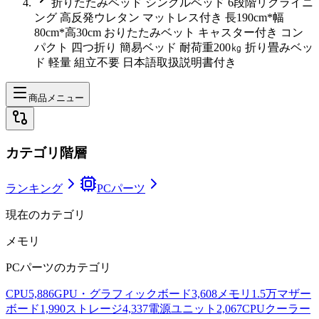
折りたたみベッド シングルベッド 6段階リクライニ
ング 高反発ウレタン マットレス付き 長190cm*幅
80cm*高30cm おりたたみベット キャスター付き コン
パクト 四つ折り 簡易ベッド 耐荷重200㎏ 折り畳みベッ
ド 軽量 組立不要 日本語取扱説明書付き
商品メニュー
カテゴリ階層
ランキング
PCパーツ
現在のカテゴリ
メモリ
PCパーツ
のカテゴリ
CPU
5,886
GPU・グラフィックボード
3,608
メモリ
1.5万
マザー
ボード
1,990
ストレージ
4,337
電源ユニット
2,067
CPUクーラー