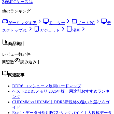
2,664
PCケース
24
他のランキング
ゲーミングギア
モニター
ノートPC
デ
スクトップPC
ガジェット
漫画
商品統計
レビュー数
34
件
閲覧数
読み込み中…
関連記事
DDR6 コンシューマ展開ロードマップ
ベストDDR5メモリ 2026年版｜用途別おすすめランキ
ング
CUDIMM vs UDIMM｜DDR5新規格の違いと選び方ガ
イド
Excel・データ分析用PCスペックガイド｜大規模データ