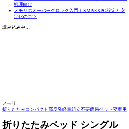
処理向け
メモリのオーバークロック入門｜XMP/EXPO設定と安
定化のコツ
読み込み中…
メモリ
折りたたみ
コンパクト
高反発
軽量
組立不要
簡易ベッド
寝室用
折りたたみベッド シングル