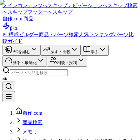
メインコンテンツへスキップ
ナビゲーションへスキップ
検索
へスキップ
フッターへスキップ
自作.com 商品
β版
PC構成ビルダー
商品・パーツ検索
人気ランキング
パーツ比
較ガイド
PCを組む
探す・比較
学ぶ
測る・最適化
相談・投稿
⌘K
自作.com
商品検索
メモリ