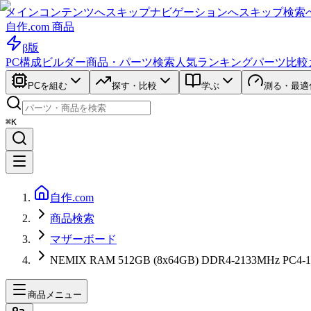
メインコンテンツへスキップ
ナビゲーションへスキップ
検索
自作.com 商品
β版
PC構成ビルダー
商品・パーツ検索
人気ランキング
パーツ比較
PCを組む
探す・比較
学ぶ
測る・最適
⌘K
自作.com
商品検索
マザーボード
NEMIX RAM 512GB (8x64GB) DDR4-2133MHz P
商品メニュー