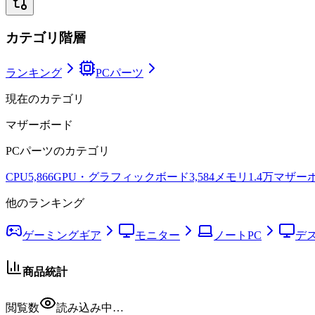
カテゴリ階層
ランキング
PCパーツ
現在のカテゴリ
マザーボード
PCパーツ
のカテゴリ
CPU
5,866
GPU・グラフィックボード
3,584
メモリ
1.4万
マザー
他のランキング
ゲーミングギア
モニター
ノートPC
デ
商品統計
閲覧数
読み込み中…