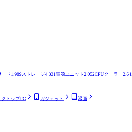
ボード
1,989
ストレージ
4,331
電源ユニット
2,052
CPUクーラー
2,64
スクトップPC
ガジェット
漫画