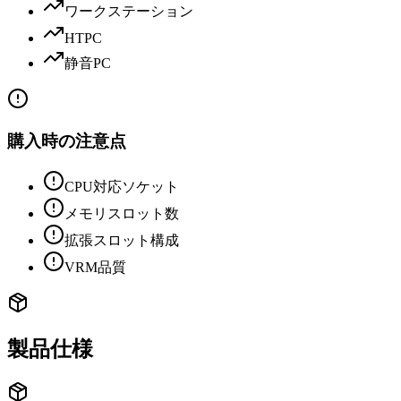
ワークステーション
HTPC
静音PC
購入時の注意点
CPU対応ソケット
メモリスロット数
拡張スロット構成
VRM品質
製品仕様