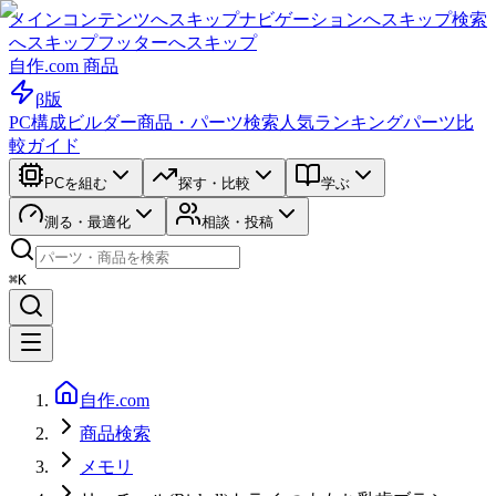
メインコンテンツへスキップ
ナビゲーションへスキップ
検索
へスキップ
フッターへスキップ
自作.com 商品
β版
PC構成ビルダー
商品・パーツ検索
人気ランキング
パーツ比
較ガイド
PCを組む
探す・比較
学ぶ
測る・最適化
相談・投稿
⌘K
自作.com
商品検索
メモリ