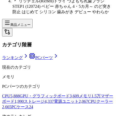
リッチェル(Richell)トライ つよもち乳歯ブラシ
STEP1 (120724) ベビー 赤ちゃん 4・5カ月～ のど突き
防止 はじめて シリコン 歯みがき デビュー やわらか
商品メニュー
カテゴリ階層
ランキング
PCパーツ
現在のカテゴリ
メモリ
PCパーツ
のカテゴリ
CPU
5,888
GPU・グラフィックボード
3,609
メモリ
1.5万
マザー
ボード
1,990
ストレージ
4,337
電源ユニット
2,067
CPUクーラー
2,665
PCケース
24