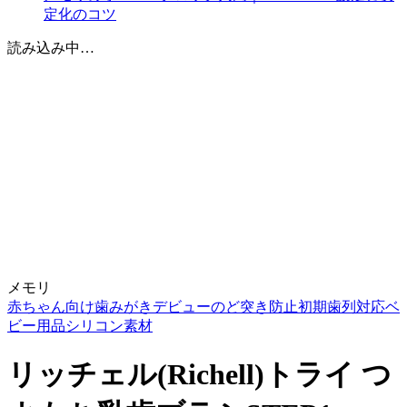
定化のコツ
読み込み中…
メモリ
赤ちゃん向け
歯みがきデビュー
のど突き防止
初期歯列対応
ベ
ビー用品
シリコン素材
リッチェル(Richell)トライ つ