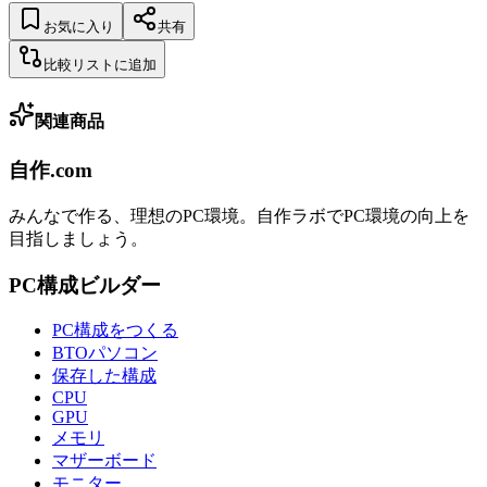
お気に入り
共有
比較リストに追加
関連商品
自作.com
みんなで作る、理想のPC環境
。
自作ラボ
でPC環境の向上を
目指しましょう。
PC構成ビルダー
PC構成をつくる
BTOパソコン
保存した構成
CPU
GPU
メモリ
マザーボード
モニター