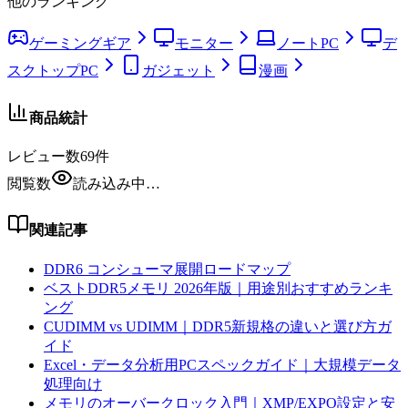
他のランキング
ゲーミングギア
モニター
ノートPC
デ
スクトップPC
ガジェット
漫画
商品統計
レビュー数
69
件
閲覧数
読み込み中…
関連記事
DDR6 コンシューマ展開ロードマップ
ベストDDR5メモリ 2026年版｜用途別おすすめランキ
ング
CUDIMM vs UDIMM｜DDR5新規格の違いと選び方ガ
イド
Excel・データ分析用PCスペックガイド｜大規模データ
処理向け
メモリのオーバークロック入門｜XMP/EXPO設定と安