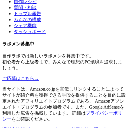
自作レシピ
質問・相談
トラブル報告
みんなの構成
シェア機能
ダッシュボード
ラボメン
募集中
自作ラボ
では新しい
ラボメン
を募集中です。
初心者から上級者まで、みんなで理想のPC環境を追求しま
しょう。
ご応募はこちら
→
当サイトは、Amazon.co.jpを宣伝しリンクすることによって
サイトが紹介料を獲得できる手段を提供することを目的に設
定されたアフィリエイトプログラムである、 Amazonアソシ
エイト・プログラムの参加者です。また、Google AdSenseを
利用した広告を掲載しています。 詳細は
プライバシーポリ
シー
をご確認ください。