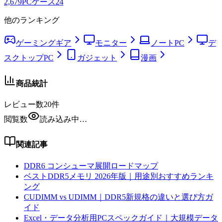
2,679
PCケース
24
他のランキング
ゲーミングギア
モニター
ノートPC
デ
スクトップPC
ガジェット
漫画
商品統計
レビュー数
20
件
閲覧数
読み込み中…
関連記事
DDR6 コンシューマ展開ロードマップ
ベストDDR5メモリ 2026年版｜用途別おすすめランキ
ング
CUDIMM vs UDIMM｜DDR5新規格の違いと選び方ガ
イド
Excel・データ分析用PCスペックガイド｜大規模データ