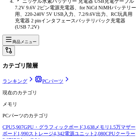
ニッケル水素バッテリー 充電器 USB充電ケーブル
7.2V 9.6V 2ピン電源充電器、for NiCd NiMHバッテリー
用、220-240V 5V USB入力、7.2/9.6V出力、RC玩具用
充電器 2 pinインタフェースバッテリパック充電器
(USB 7.2V)
商品メニュー
カテゴリ階層
ランキング
PCパーツ
現在のカテゴリ
メモリ
PCパーツ
のカテゴリ
CPU
5,907
GPU・グラフィックボード
3,638
メモリ
1.5万
マザー
ボード
1,990
ストレージ
4,342
電源ユニット
2,080
CPUクーラー