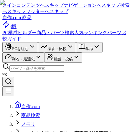
メインコンテンツへスキップ
ナビゲーションへスキップ
検索
へスキップ
フッターへスキップ
自作.com 商品
β版
PC構成ビルダー
商品・パーツ検索
人気ランキング
パーツ比
較ガイド
PCを組む
探す・比較
学ぶ
測る・最適化
相談・投稿
⌘K
自作.com
商品検索
メモリ