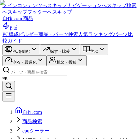
メインコンテンツへスキップ
ナビゲーションへスキップ
検索
へスキップ
フッターへスキップ
自作.com 商品
β版
PC構成ビルダー
商品・パーツ検索
人気ランキング
パーツ比
較ガイド
PCを組む
探す・比較
学ぶ
測る・最適化
相談・投稿
⌘K
自作.com
商品検索
cpuクーラー