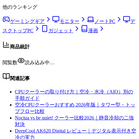
他のランキング
ゲーミングギア
モニター
ノートPC
デ
スクトップPC
ガジェット
漫画
商品統計
閲覧数
読み込み中…
関連記事
CPUクーラーの取り付け方｜空冷・水冷（AIO）別の
手順ガイド
空冷CPUクーラーおすすめ 2026年版｜タワー型・トッ
プフロー比較
Noctua vs be quiet! クーラー比較2026｜静音冷却の二強
対決
DeepCool AK620 Digital レビュー｜デジタル表示付き空
冷の実力