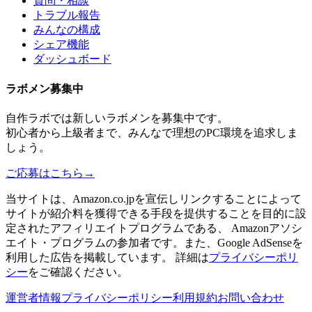
質問・相談
トラブル報告
みんなの構成
シェア機能
ダッシュボード
ラボメン
募集中
自作ラボ
では新しい
ラボメン
を募集中です。
初心者から上級者まで、みんなで理想のPC環境を追求しま
しょう。
ご応募はこちら
→
当サイトは、Amazon.co.jpを宣伝しリンクすることによって
サイトが紹介料を獲得できる手段を提供することを目的に設
定されたアフィリエイトプログラムである、 Amazonアソシ
エイト・プログラムの参加者です。また、Google AdSenseを
利用した広告を掲載しています。 詳細は
プライバシーポリ
シー
をご確認ください。
運営者情報
プライバシーポリシー
利用規約
お問い合わせ