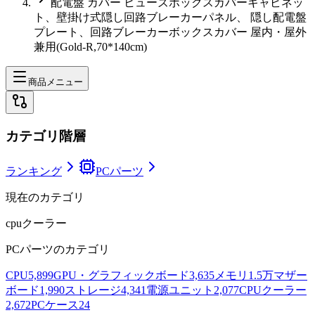
配電盤 カバー ヒューズボックスカバーキャビネッ
ト、壁掛け式隠し回路ブレーカーパネル、 隠し配電盤
プレート、回路ブレーカーボックスカバー 屋内・屋外
兼用(Gold-R,70*140cm)
商品メニュー
カテゴリ階層
ランキング
PCパーツ
現在のカテゴリ
cpuクーラー
PCパーツ
のカテゴリ
CPU
5,899
GPU・グラフィックボード
3,635
メモリ
1.5万
マザー
ボード
1,990
ストレージ
4,341
電源ユニット
2,077
CPUクーラー
2,672
PCケース
24