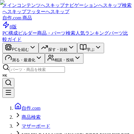
メインコンテンツへスキップ
ナビゲーションへスキップ
検索
へスキップ
フッターへスキップ
自作.com 商品
β版
PC構成ビルダー
商品・パーツ検索
人気ランキング
パーツ比
較ガイド
PCを組む
探す・比較
学ぶ
測る・最適化
相談・投稿
⌘K
自作.com
商品検索
マザーボード