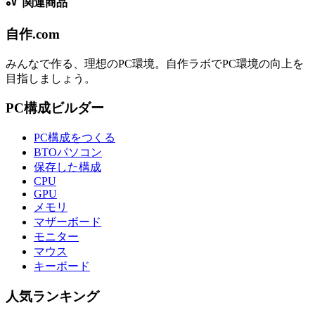
関連商品
自作.com
みんなで作る、理想のPC環境
。
自作ラボ
でPC環境の向上を
目指しましょう。
PC構成ビルダー
PC構成をつくる
BTOパソコン
保存した構成
CPU
GPU
メモリ
マザーボード
モニター
マウス
キーボード
人気ランキング