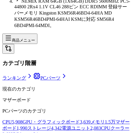
NEMIX RAM 64GB (1X64GB) DDR5 5600MHZ PC5-
44800 2Rx4 1.1V CL46 288ピン ECC RDIMM 登録サー
バーメモリ Kingston KSM56R46BD4-64HA MD
KSM56R46BD4PMI-64HAI KSMに対応 SM56R4
6BD4PMI-64MDI。
商品メニュー
カテゴリ階層
ランキング
PCパーツ
現在のカテゴリ
マザーボード
PCパーツ
のカテゴリ
CPU
5,908
GPU・グラフィックボード
3,639
メモリ
1.5万
マザー
ボード
1,990
ストレージ
4,342
電源ユニット
2,083
CPUクーラー