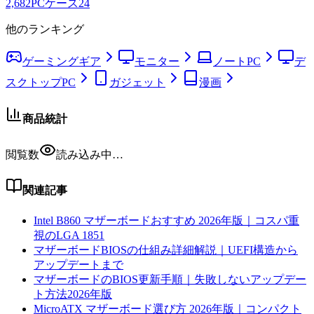
2,682
PCケース
24
他のランキング
ゲーミングギア
モニター
ノートPC
デ
スクトップPC
ガジェット
漫画
商品統計
閲覧数
読み込み中…
関連記事
Intel B860 マザーボードおすすめ 2026年版｜コスパ重
視のLGA 1851
マザーボードBIOSの仕組み詳細解説｜UEFI構造から
アップデートまで
マザーボードのBIOS更新手順｜失敗しないアップデー
ト方法2026年版
MicroATX マザーボード選び方 2026年版｜コンパクト