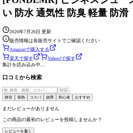
い 防水 通気性 防臭 軽量 防滑
2026年7月26日
更新
販売情報は各販売サイトでご確認ください
Amazonで購入する
楽天で探す
Yahoo!で探す
集計を読み込み中…
口コミから検索
検索
静音
発熱
コスパ
故障
初心者
おすすめ
まだレビューがありません
この商品の最初のレビューを投稿しませんか？
レビューを書く