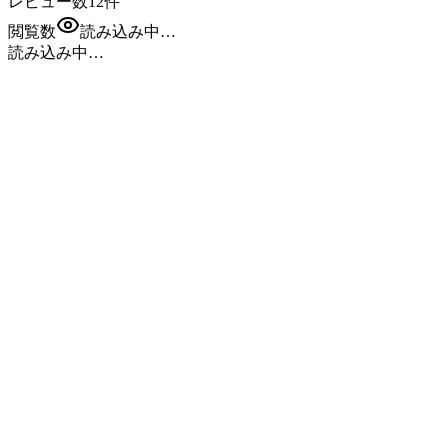
レビュー数
12
件
閲覧数
読み込み中…
読み込み中…