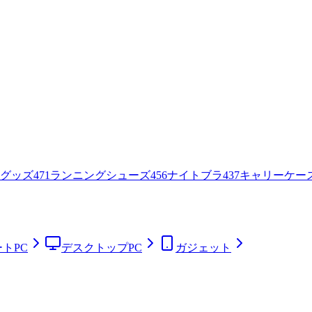
グッズ
471
ランニングシューズ
456
ナイトブラ
437
キャリーケー
トPC
デスクトップPC
ガジェット