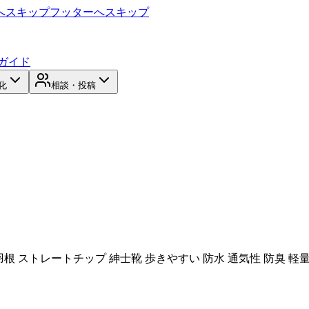
へスキップ
フッターへスキップ
ガイド
化
相談・投稿
内羽根 ストレートチップ 紳士靴 歩きやすい 防水 通気性 防臭 軽量 