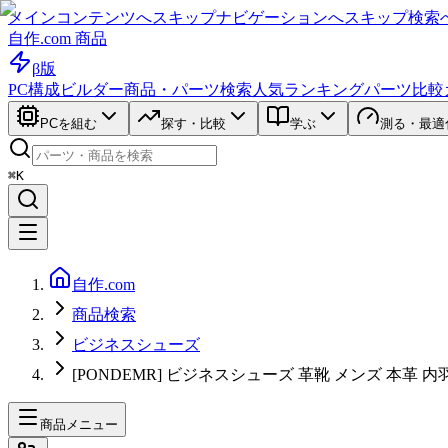
メインコンテンツへスキップ
ナビゲーションへスキップ
検索
自作.com 商品
β版
PC構成ビルダー
商品・パーツ検索
人気ランキング
パーツ比較
PCを組む
探す・比較
学ぶ
測る・最適
⌘K
自作.com
商品検索
ビジネスシューズ
[PONDEMR] ビジネスシューズ 革靴 メンズ 本革 
商品メニュー