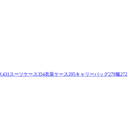
ス
431
スーツケース
354
衣装ケース
295
キャリーバッグ
279
服
272