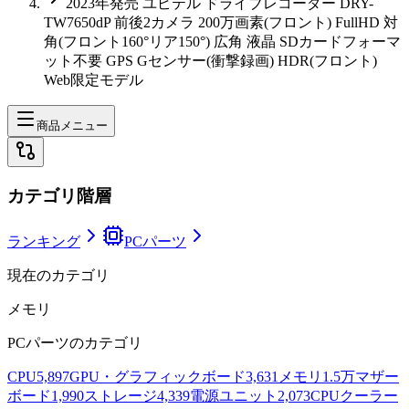
2023年発売 ユピテル ドライブレコーダー DRY-
TW7650dP 前後2カメラ 200万画素(フロント) FullHD 対
角(フロント160°リア150°) 広角 液晶 SDカードフォーマ
ット不要 GPS Gセンサー(衝撃録画) HDR(フロント)
Web限定モデル
商品メニュー
カテゴリ階層
ランキング
PCパーツ
現在のカテゴリ
メモリ
PCパーツ
のカテゴリ
CPU
5,897
GPU・グラフィックボード
3,631
メモリ
1.5万
マザー
ボード
1,990
ストレージ
4,339
電源ユニット
2,073
CPUクーラー