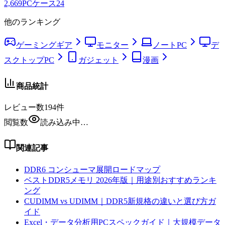
2,669
PCケース
24
他のランキング
ゲーミングギア
モニター
ノートPC
デ
スクトップPC
ガジェット
漫画
商品統計
レビュー数
194
件
閲覧数
読み込み中…
関連記事
DDR6 コンシューマ展開ロードマップ
ベストDDR5メモリ 2026年版｜用途別おすすめランキ
ング
CUDIMM vs UDIMM｜DDR5新規格の違いと選び方ガ
イド
Excel・データ分析用PCスペックガイド｜大規模データ