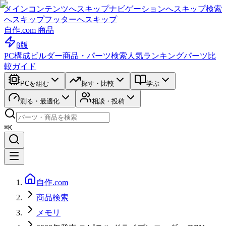
メインコンテンツへスキップ
ナビゲーションへスキップ
検索
へスキップ
フッターへスキップ
自作.com 商品
β版
PC構成ビルダー
商品・パーツ検索
人気ランキング
パーツ比
較ガイド
PCを組む
探す・比較
学ぶ
測る・最適化
相談・投稿
⌘K
自作.com
商品検索
メモリ