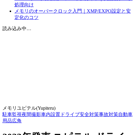
処理向け
メモリのオーバークロック入門｜XMP/EXPO設定と安
定化のコツ
読み込み中…
メモリ
ユピテル(Yupiteru)
駐車監視
夜間撮影
車内設置
ドライブ
安全対策
事故対策
自動車
用品
広角