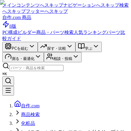
メインコンテンツへスキップ
ナビゲーションへスキップ
検索
へスキップ
フッターへスキップ
自作.com 商品
β版
PC構成ビルダー
商品・パーツ検索
人気ランキング
パーツ比
較ガイド
PCを組む
探す・比較
学ぶ
測る・最適化
相談・投稿
⌘K
自作.com
商品検索
化粧品