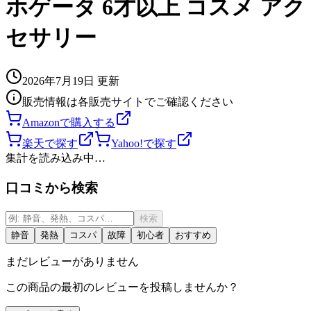
ホゲータ 6才以上 コスメ アク
セサリー
2026年7月19日
更新
販売情報は各販売サイトでご確認ください
Amazonで購入する
楽天で探す
Yahoo!で探す
集計を読み込み中…
口コミから検索
検索
静音
発熱
コスパ
故障
初心者
おすすめ
まだレビューがありません
この商品の最初のレビューを投稿しませんか？