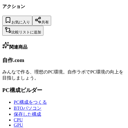
アクション
お気に入り
共有
比較リストに追加
関連商品
自作.com
みんなで作る、理想のPC環境
。
自作ラボ
でPC環境の向上を
目指しましょう。
PC構成ビルダー
PC構成をつくる
BTOパソコン
保存した構成
CPU
GPU