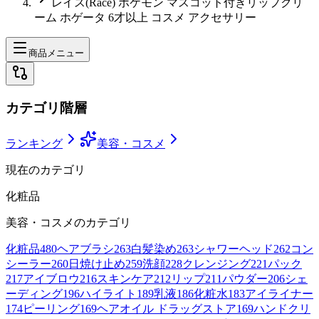
レイス(Race) ポケモン マスコット付きリップクリ
ーム ホゲータ 6才以上 コスメ アクセサリー
商品メニュー
カテゴリ階層
ランキング
美容・コスメ
現在のカテゴリ
化粧品
美容・コスメ
のカテゴリ
化粧品
480
ヘアブラシ
263
白髪染め
263
シャワーヘッド
262
コン
シーラー
260
日焼け止め
259
洗顔
228
クレンジング
221
パック
217
アイブロウ
216
スキンケア
212
リップ
211
パウダー
206
シェ
ーディング
196
ハイライト
189
乳液
186
化粧水
183
アイライナー
174
ピーリング
169
ヘアオイル ドラッグストア
169
ハンドクリ