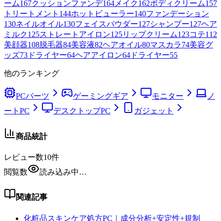
ーム
167
クッションファンデ
164
メイク
162
ボディクリーム
157
トリートメント
144
ホットビューラー
140
ファンデーション
130
ネイルオイル
130
フェイスパウダー
127
シャンプー
127
ヘア
ミルク
125
ストレートアイロン
125
リップクリーム
123
コテ
112
美顔器
108
脱毛器
84
美容液
82
ヘアオイル
80
マスカラ
74
美容グ
ッズ
73
ドライヤー
64
ヘアアイロン
64
ドライヤー
55
他のランキング
PCパーツ
ゲーミングギア
モニター
ノ
ートPC
デスクトップPC
ガジェット
商品統計
レビュー数
10
件
閲覧数
読み込み中…
関連記事
化粧品スキンケア処方PC｜成分分析+安定性+規制