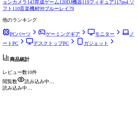
ョンカメラ
143
育成ゲーム
120
DJ機器
119
フィギュア
117
ps4 ソ
フト
110
音楽機材
99
ブルーレイ
79
他のランキング
PCパーツ
ゲーミングギア
モニター
ノ
ートPC
デスクトップPC
ガジェット
商品統計
レビュー数
10
件
閲覧数
読み込み中…
読み込み中…