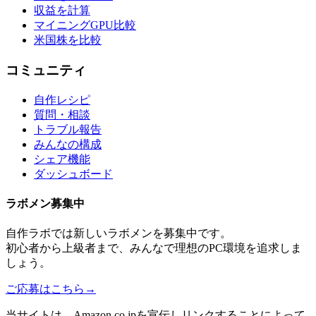
収益を計算
マイニングGPU比較
米国株を比較
コミュニティ
自作レシピ
質問・相談
トラブル報告
みんなの構成
シェア機能
ダッシュボード
ラボメン
募集中
自作ラボ
では新しい
ラボメン
を募集中です。
初心者から上級者まで、みんなで理想のPC環境を追求しま
しょう。
ご応募はこちら
→
当サイトは、Amazon.co.jpを宣伝しリンクすることによって