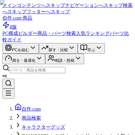
メインコンテンツへスキップ
ナビゲーションへスキップ
検索
へスキップ
フッターへスキップ
自作.com 商品
β版
PC構成ビルダー
商品・パーツ検索
人気ランキング
パーツ比
較ガイド
PCを組む
探す・比較
学ぶ
測る・最適化
相談・投稿
⌘K
自作.com
商品検索
キャラクターグッズ