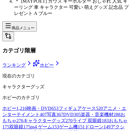
[MAYPOET] カウズ キーホルダー おしゃれ 人気 キ
ーリング 車 キャラクター 可愛い 萌えグッズ 記念品 プ
レゼント A ブルー
商品メニュー
カテゴリ階層
ランキング
ホビー
現在のカテゴリ
キャラクターグッズ
ホビー
のカテゴリ
ホビー
1,216
映画・DVD
653
フィギュアケース
520
アニメ・エ
ンターテイメント
407
写真
367
DVD
305
楽器・音楽機材
288
お
もちゃ
276
キャラクターグッズ
270
ライブ 双眼鏡
183
おもちゃ
175
双眼鏡
175
ps4 ゲーム
153
ゲーム機
151
ドローン
149
アクシ