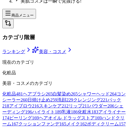
美肌コスメは一瞬で見抜ける!
商品メニュー
カテゴリ階層
ランキング
美容・コスメ
現在のカテゴリ
化粧品
美容・コスメ
のカテゴリ
化粧品
481
ヘアブラシ
265
白髪染め
265
シャワーヘッド
264
コン
シーラー
260
日焼け止め
259
洗顔
229
クレンジング
221
パック
218
アイブロウ
216
スキンケア
212
リップ
211
パウダー
206
シェ
ーディング
196
ハイライト
189
乳液
186
化粧水
183
アイライナー
174
ピーリング
169
ヘアオイル ドラッグストア
169
ハンドクリ
ーム
167
クッションファンデ
165
メイク
162
ボディクリーム
157