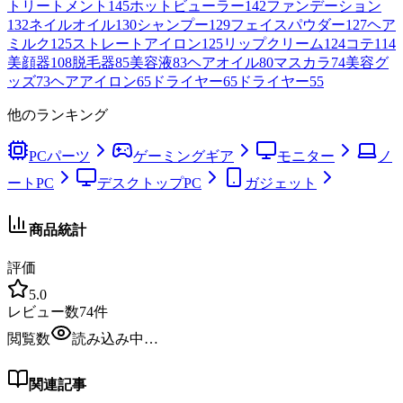
トリートメント
145
ホットビューラー
142
ファンデーション
132
ネイルオイル
130
シャンプー
129
フェイスパウダー
127
ヘア
ミルク
125
ストレートアイロン
125
リップクリーム
124
コテ
114
美顔器
108
脱毛器
85
美容液
83
ヘアオイル
80
マスカラ
74
美容グ
ッズ
73
ヘアアイロン
65
ドライヤー
65
ドライヤー
55
他のランキング
PCパーツ
ゲーミングギア
モニター
ノ
ートPC
デスクトップPC
ガジェット
商品統計
評価
5.0
レビュー数
74
件
閲覧数
読み込み中…
関連記事