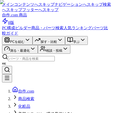
メインコンテンツへスキップ
ナビゲーションへスキップ
検索
へスキップ
フッターへスキップ
自作.com 商品
β版
PC構成ビルダー
商品・パーツ検索
人気ランキング
パーツ比
較ガイド
PCを組む
探す・比較
学ぶ
測る・最適化
相談・投稿
⌘K
自作.com
商品検索
化粧品