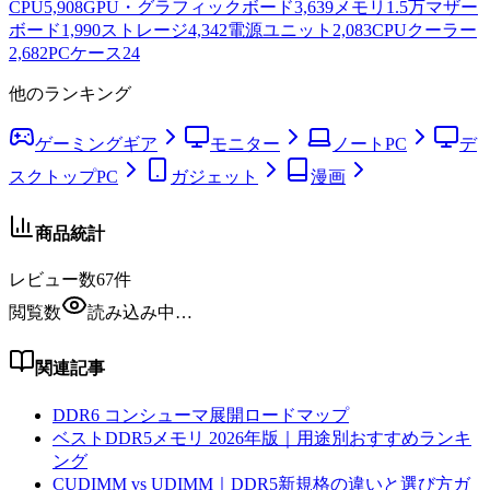
CPU
5,908
GPU・グラフィックボード
3,639
メモリ
1.5万
マザー
ボード
1,990
ストレージ
4,342
電源ユニット
2,083
CPUクーラー
2,682
PCケース
24
他のランキング
ゲーミングギア
モニター
ノートPC
デ
スクトップPC
ガジェット
漫画
商品統計
レビュー数
67
件
閲覧数
読み込み中…
関連記事
DDR6 コンシューマ展開ロードマップ
ベストDDR5メモリ 2026年版｜用途別おすすめランキ
ング
CUDIMM vs UDIMM｜DDR5新規格の違いと選び方ガ