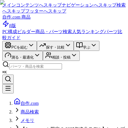
メインコンテンツへスキップ
ナビゲーションへスキップ
検索
へスキップ
フッターへスキップ
自作.com 商品
β版
PC構成ビルダー
商品・パーツ検索
人気ランキング
パーツ比
較ガイド
PCを組む
探す・比較
学ぶ
測る・最適化
相談・投稿
⌘K
自作.com
商品検索
メモリ