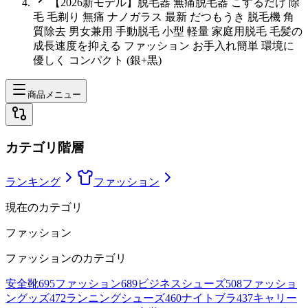
【2026新モデル】脱毛器 無痛脱毛器 こするだけ 除
毛 毛剃り 無痛 ナノガラス 最新 だつもうき 脱毛機 角
質除去 男女兼用 手動脱毛 小型 軽量 家庭用脱毛 毛髪の
成長速度を抑える ファッション お手入れ簡単 環境に
優しく コンパクト (銀+黒)
商品メニュー
カテゴリ階層
ランキング
ファッション
現在のカテゴリ
ファッション
ファッション
のカテゴリ
安全靴
695
ファッション
689
ビジネスシューズ
508
ファッショ
ングッズ
472
ランニングシューズ
460
ナイトブラ
437
キャリー