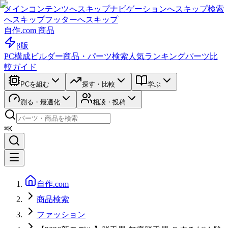
メインコンテンツへスキップ
ナビゲーションへスキップ
検索
へスキップ
フッターへスキップ
自作.com 商品
β版
PC構成ビルダー
商品・パーツ検索
人気ランキング
パーツ比
較ガイド
PCを組む
探す・比較
学ぶ
測る・最適化
相談・投稿
⌘K
自作.com
商品検索
ファッション