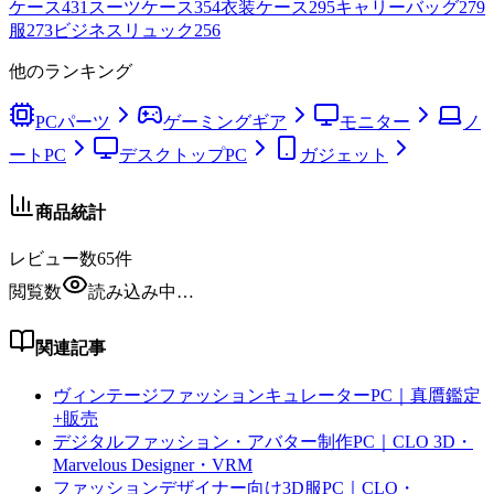
ケース
431
スーツケース
354
衣装ケース
295
キャリーバッグ
279
服
273
ビジネスリュック
256
他のランキング
PCパーツ
ゲーミングギア
モニター
ノ
ートPC
デスクトップPC
ガジェット
商品統計
レビュー数
65
件
閲覧数
読み込み中…
関連記事
ヴィンテージファッションキュレーターPC｜真贋鑑定
+販売
デジタルファッション・アバター制作PC｜CLO 3D・
Marvelous Designer・VRM
ファッションデザイナー向け3D服PC｜CLO・