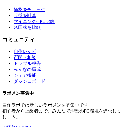
価格をチェック
収益を計算
マイニングGPU比較
米国株を比較
コミュニティ
自作レシピ
質問・相談
トラブル報告
みんなの構成
シェア機能
ダッシュボード
ラボメン
募集中
自作ラボ
では新しい
ラボメン
を募集中です。
初心者から上級者まで、みんなで理想のPC環境を追求しま
しょう。