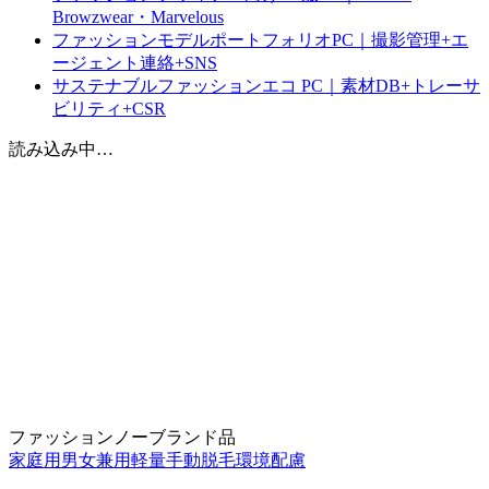
Browzwear・Marvelous
ファッションモデルポートフォリオPC｜撮影管理+エ
ージェント連絡+SNS
サステナブルファッションエコ PC｜素材DB+トレーサ
ビリティ+CSR
読み込み中…
ファッション
ノーブランド品
家庭用
男女兼用
軽量
手動
脱毛
環境配慮