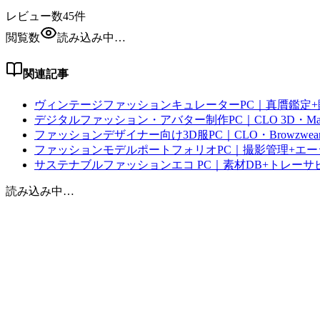
レビュー数
45
件
閲覧数
読み込み中…
関連記事
ヴィンテージファッションキュレーターPC｜真贋鑑定+
デジタルファッション・アバター制作PC｜CLO 3D・Marvelo
ファッションデザイナー向け3D服PC｜CLO・Browzwear・M
ファッションモデルポートフォリオPC｜撮影管理+エージ
サステナブルファッションエコ PC｜素材DB+トレーサビ
読み込み中…