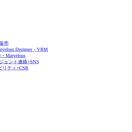
販売
us Designer・VRM
arvelous
ェント連絡+SNS
リティ+CSR