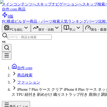
メインコンテンツへスキップ
ナビゲーションへスキップ
検索
自作.com 商品
β版
PC構成ビルダー
商品・パーツ検索
人気ランキング
パーツ比較
PCを組む
探す・比較
学ぶ
測る・最適
⌘K
自作.com
商品検索
ファッション
iPhone 7 Plus ケース クリア iPhone 8 Plus ケー
ス TPU 紐付き 斜めがけ 織りストラップ付き 肩掛け
商品メニュー