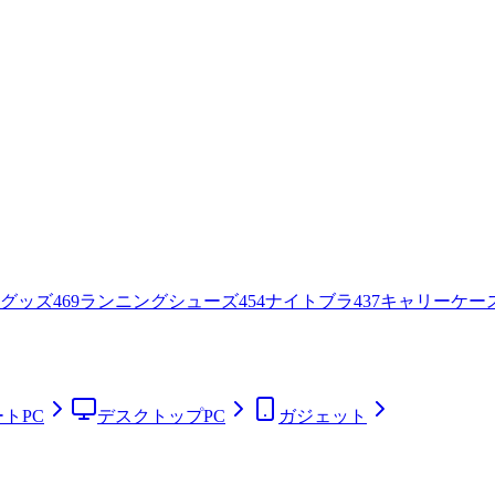
グッズ
469
ランニングシューズ
454
ナイトブラ
437
キャリーケー
トPC
デスクトップPC
ガジェット