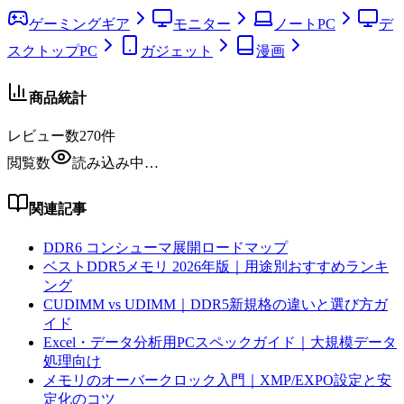
ゲーミングギア
モニター
ノートPC
デ
スクトップPC
ガジェット
漫画
商品統計
レビュー数
270
件
閲覧数
読み込み中…
関連記事
DDR6 コンシューマ展開ロードマップ
ベストDDR5メモリ 2026年版｜用途別おすすめランキ
ング
CUDIMM vs UDIMM｜DDR5新規格の違いと選び方ガ
イド
Excel・データ分析用PCスペックガイド｜大規模データ
処理向け
メモリのオーバークロック入門｜XMP/EXPO設定と安
定化のコツ