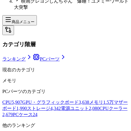
映画クレヨンしんちゃん 爆睡！ユメミーワールド
大突撃
商品メニュー
カテゴリ階層
ランキング
PCパーツ
現在のカテゴリ
メモリ
PCパーツ
のカテゴリ
CPU
5,907
GPU・グラフィックボード
3,638
メモリ
1.5万
マザー
ボード
1,990
ストレージ
4,342
電源ユニット
2,080
CPUクーラー
2,679
PCケース
24
他のランキング