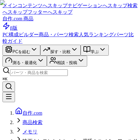
メインコンテンツへスキップ
ナビゲーションへスキップ
検索
へスキップ
フッターへスキップ
自作.com 商品
β版
PC構成ビルダー
商品・パーツ検索
人気ランキング
パーツ比
較ガイド
PCを組む
探す・比較
学ぶ
測る・最適化
相談・投稿
⌘K
自作.com
商品検索
メモリ