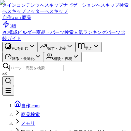
メインコンテンツへスキップ
ナビゲーションへスキップ
検索
へスキップ
フッターへスキップ
自作.com 商品
β版
PC構成ビルダー
商品・パーツ検索
人気ランキング
パーツ比
較ガイド
PCを組む
探す・比較
学ぶ
測る・最適化
相談・投稿
⌘K
自作.com
商品検索
メモリ