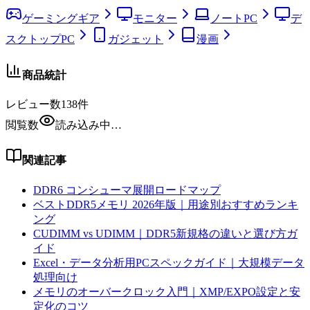
ゲーミングギア
モニター
ノートPC
デ
スクトップPC
ガジェット
漫画
商品統計
レビュー数
138
件
閲覧数
読み込み中…
関連記事
DDR6 コンシューマ展開ロードマップ
ベストDDR5メモリ 2026年版｜用途別おすすめランキ
ング
CUDIMM vs UDIMM｜DDR5新規格の違いと選び方ガ
イド
Excel・データ分析用PCスペックガイド｜大規模データ
処理向け
メモリのオーバークロック入門｜XMP/EXPO設定と安
定化のコツ