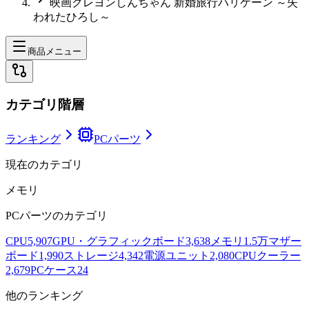
映画クレヨンしんちゃん 新婚旅行ハリケーン ～失
われたひろし～
商品メニュー
カテゴリ階層
ランキング
PCパーツ
現在のカテゴリ
メモリ
PCパーツ
のカテゴリ
CPU
5,907
GPU・グラフィックボード
3,638
メモリ
1.5万
マザー
ボード
1,990
ストレージ
4,342
電源ユニット
2,080
CPUクーラー
2,679
PCケース
24
他のランキング