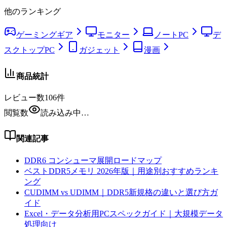
他のランキング
ゲーミングギア
モニター
ノートPC
デ
スクトップPC
ガジェット
漫画
商品統計
レビュー数
106
件
閲覧数
読み込み中…
関連記事
DDR6 コンシューマ展開ロードマップ
ベストDDR5メモリ 2026年版｜用途別おすすめランキ
ング
CUDIMM vs UDIMM｜DDR5新規格の違いと選び方ガ
イド
Excel・データ分析用PCスペックガイド｜大規模データ
処理向け