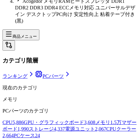
Acogedor メモリRAMヒートスプレッダ DDR1
DDR2 DDR3 DDR4 ECCメモリ対応 ユニバーサルデザ
イン デスクトップPC向け 安定性向上 粘着テープ付き
(黒)
商品メニュー
カテゴリ階層
ランキング
PCパーツ
現在のカテゴリ
メモリ
PCパーツ
のカテゴリ
CPU
5,886
GPU・グラフィックボード
3,608
メモリ
1.5万
マザー
ボード
1,990
ストレージ
4,337
電源ユニット
2,067
CPUクーラー
2,664
PCケース
24