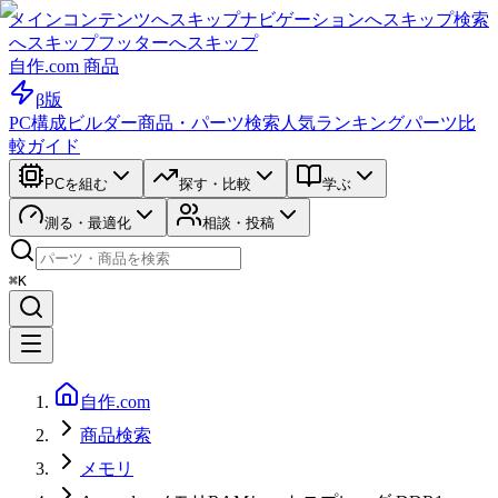
メインコンテンツへスキップ
ナビゲーションへスキップ
検索
へスキップ
フッターへスキップ
自作.com 商品
β版
PC構成ビルダー
商品・パーツ検索
人気ランキング
パーツ比
較ガイド
PCを組む
探す・比較
学ぶ
測る・最適化
相談・投稿
⌘K
自作.com
商品検索
メモリ