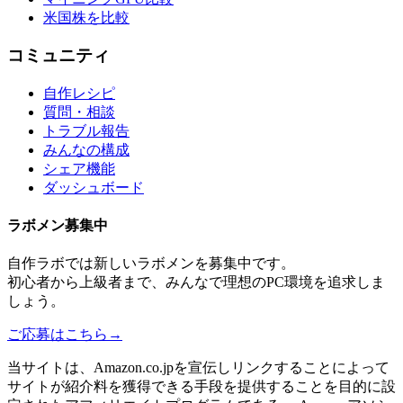
米国株を比較
コミュニティ
自作レシピ
質問・相談
トラブル報告
みんなの構成
シェア機能
ダッシュボード
ラボメン
募集中
自作ラボ
では新しい
ラボメン
を募集中です。
初心者から上級者まで、みんなで理想のPC環境を追求しま
しょう。
ご応募はこちら
→
当サイトは、Amazon.co.jpを宣伝しリンクすることによって
サイトが紹介料を獲得できる手段を提供することを目的に設