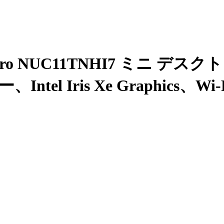
 Pro NUC11TNHI7 ミニ 
サー、Intel Iris Xe Graphi