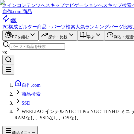
メインコンテンツへスキップ
ナビゲーションへスキップ
検索
自作.com 商品
β版
PC構成ビルダー
商品・パーツ検索
人気ランキング
パーツ比較
PCを組む
探す・比較
学ぶ
測る・最適
⌘K
自作.com
商品検索
SSD
WEELIAO インテル NUC 11 Pro NUC11TNHI7 ミ
RAMなし、SSDなし、OSなし
商品メニュー