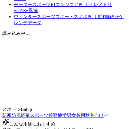
モータースポーツF1エンジニアPC｜テレメトリ
+CAE+風洞
ウィンタースポーツスキー・スノボPC｜動作解析+ゲ
レンデデータ
読み込み中…
スポーツ
Bafup
防寒
防風
軽量
スポーツ
通勤
通学
男女兼用
秋冬向け
+
4
こんな用途におすすめ