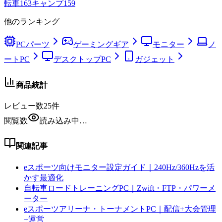
転車
163
キャンプ
159
他のランキング
PCパーツ
ゲーミングギア
モニター
ノ
ートPC
デスクトップPC
ガジェット
商品統計
レビュー数
25
件
閲覧数
読み込み中…
関連記事
eスポーツ向けモニター設定ガイド｜240Hz/360Hzを活
かす最適化
自転車ロードトレーニングPC｜Zwift・FTP・パワーメ
ーター
eスポーツアリーナ・トーナメントPC｜配信+大会管理
+運営