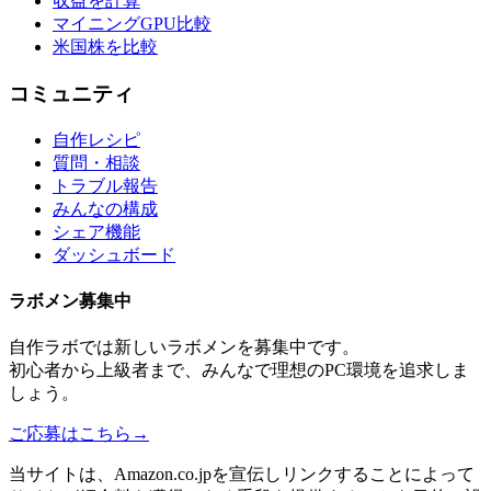
収益を計算
マイニングGPU比較
米国株を比較
コミュニティ
自作レシピ
質問・相談
トラブル報告
みんなの構成
シェア機能
ダッシュボード
ラボメン
募集中
自作ラボ
では新しい
ラボメン
を募集中です。
初心者から上級者まで、みんなで理想のPC環境を追求しま
しょう。
ご応募はこちら
→
当サイトは、Amazon.co.jpを宣伝しリンクすることによって