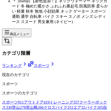
[Bafup] 【新色追加！】ネックウォーマー ネックガ
ード 冬 極めた暖かさ ふわふわ裏起毛 防風防寒 柔らか
い 軽量 秋冬 無地 小顔効果 ネック ゲーター スポーツ
通勤 通学 自転車 バイク スキー スノボ メンズ レディ
ース スヌード 男女兼用 (ネイビー)
商品メニュー
カテゴリ階層
ランキング
スポーツ
現在のカテゴリ
スポーツ
スポーツ
のカテゴリ
スポーツ
911
アウトドア
419
トレーニング
357
クーラーボック
ス
330
登山
278
登山靴
266
クロスバイク
251
エアロバイク
205
自