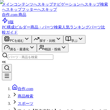
メインコンテンツへスキップ
ナビゲーションへスキップ
検索
へスキップ
フッターへスキップ
自作.com 商品
β版
PC構成ビルダー
商品・パーツ検索
人気ランキング
パーツ比
較ガイド
PCを組む
探す・比較
学ぶ
測る・最適化
相談・投稿
⌘K
自作.com
商品検索
スポーツ