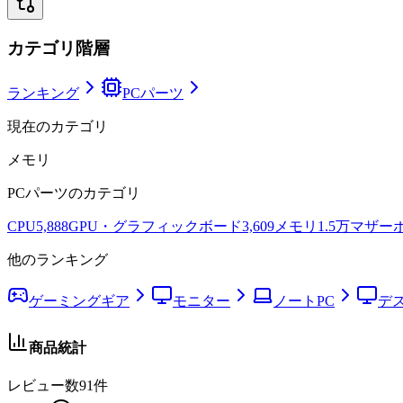
カテゴリ階層
ランキング
PCパーツ
現在のカテゴリ
メモリ
PCパーツ
のカテゴリ
CPU
5,888
GPU・グラフィックボード
3,609
メモリ
1.5万
マザー
他のランキング
ゲーミングギア
モニター
ノートPC
デ
商品統計
レビュー数
91
件