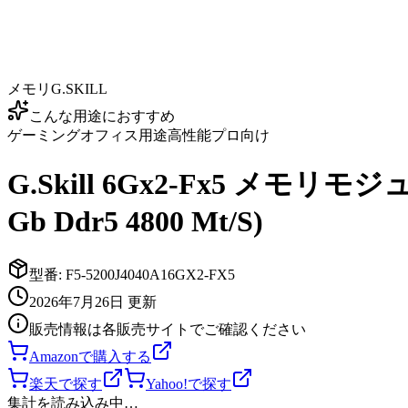
メモリ
G.SKILL
こんな用途におすすめ
ゲーミング
オフィス用途
高性能
プロ向け
G.Skill 6Gx2-Fx5 メモリモジュール
Gb Ddr5 4800 Mt/S)
型番:
F5-5200J4040A16GX2-FX5
2026年7月26日
更新
販売情報は各販売サイトでご確認ください
Amazonで購入する
楽天で探す
Yahoo!で探す
集計を読み込み中…