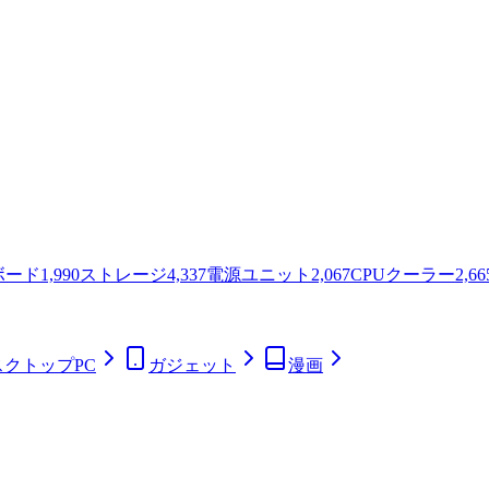
ボード
1,990
ストレージ
4,337
電源ユニット
2,067
CPUクーラー
2,66
スクトップPC
ガジェット
漫画