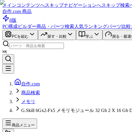
メインコンテンツへスキップ
ナビゲーションへスキップ
検索
自作.com 商品
β版
PC構成ビルダー
商品・パーツ検索
人気ランキング
パーツ比較
PCを組む
探す・比較
学ぶ
測る・最適
⌘K
自作.com
商品検索
メモリ
G.Skill 6Gx2-Fx5 メモリモジュール 32 Gb 2 X 16 Gb Ddr5
商品メニュー