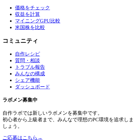
価格をチェック
収益を計算
マイニングGPU比較
米国株を比較
コミュニティ
自作レシピ
質問・相談
トラブル報告
みんなの構成
シェア機能
ダッシュボード
ラボメン
募集中
自作ラボ
では新しい
ラボメン
を募集中です。
初心者から上級者まで、みんなで理想のPC環境を追求しま
しょう。
ご応募はこちら
→