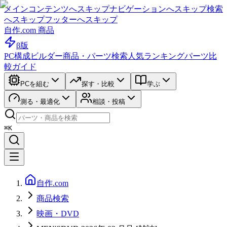
メインコンテンツへスキップ
ナビゲーションへスキップ
検索
へスキップ
フッターへスキップ
自作.com 商品
β版
PC構成ビルダー
商品・パーツ検索
人気ランキング
パーツ比
較ガイド
PCを組む
探す・比較
学ぶ
測る・最適化
相談・投稿
⌘K
自作.com
商品検索
映画・DVD