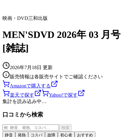
映画・DVD
三和出版
MEN'SDVD 2026年 03 月号
[雑誌]
2026年7月18日
更新
販売情報は各販売サイトでご確認ください
Amazonで購入する
楽天で探す
Yahoo!で探す
集計を読み込み中…
口コミから検索
検索
静音
発熱
コスパ
故障
初心者
おすすめ