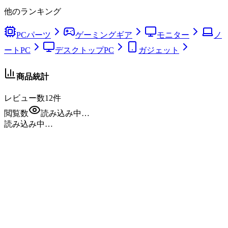
他のランキング
PCパーツ
ゲーミングギア
モニター
ノ
ートPC
デスクトップPC
ガジェット
商品統計
レビュー数
12
件
閲覧数
読み込み中…
読み込み中…