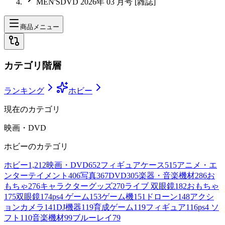
MEN'SDVD 2026年 03 月号 [雑誌]
商品メニュー
カテゴリ階層
ランキング
ホビー
現在のカテゴリ
映画・DVD
ホビー
のカテゴリ
ホビー
1,212
映画・DVD
652
フィギュアケース
515
アニメ・エ
ンターテイメント
406
写真
367
DVD
305
楽器・音楽機材
286
お
もちゃ
276
キャラクターグッズ
270
ライブ 双眼鏡
182
おもちゃ
175
双眼鏡
174
ps4 ゲーム
153
ゲーム機
151
ドローン
148
アクシ
ョンカメラ
141
DJ機器
119
育成ゲーム
119
フィギュア
116
ps4 ソ
フト
110
音楽機材
99
ブルーレイ
79