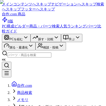
メインコンテンツへスキップ
ナビゲーションへスキップ
検索
へスキップ
フッターへスキップ
自作.com 商品
β版
PC構成ビルダー
商品・パーツ検索
人気ランキング
パーツ比
較ガイド
PCを組む
探す・比較
学ぶ
測る・最適化
相談・投稿
⌘K
自作.com
商品検索
メモリ