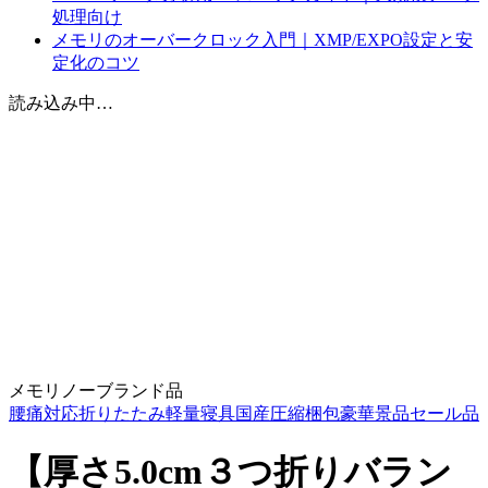
処理向け
メモリのオーバークロック入門｜XMP/EXPO設定と安
定化のコツ
読み込み中…
メモリ
ノーブランド品
腰痛対応
折りたたみ
軽量
寝具
国産
圧縮梱包
豪華景品
セール品
【厚さ5.0cm３つ折りバラン