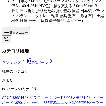
【厚さ5.0cm３つ折りバランスシングルマットレス
95Ｎ-140Ｎ-95Ｎ NV色】 腰を支える 5.0cm 50mm ３つ
折り 三つ折り 折りたたみ 折り畳み 国産 日本製 バラン
ス バランスマットレス 軽量 寝具 敷布団 敷き布団 圧縮
梱包 腰痛 セール 福袋 豪華景品 (ネイビー)
商品メニュー
カテゴリ階層
ランキング
PCパーツ
現在のカテゴリ
メモリ
PCパーツ
のカテゴリ
CPU
5,886
GPU・グラフィックボード
3,608
メモリ
1.5万
マザー
ボード
1,990
ストレージ
4,337
電源ユニット
2,067
CPUクーラー