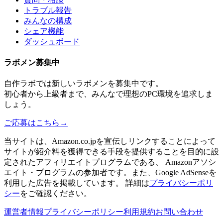
トラブル報告
みんなの構成
シェア機能
ダッシュボード
ラボメン
募集中
自作ラボ
では新しい
ラボメン
を募集中です。
初心者から上級者まで、みんなで理想のPC環境を追求しま
しょう。
ご応募はこちら
→
当サイトは、Amazon.co.jpを宣伝しリンクすることによって
サイトが紹介料を獲得できる手段を提供することを目的に設
定されたアフィリエイトプログラムである、 Amazonアソシ
エイト・プログラムの参加者です。また、Google AdSenseを
利用した広告を掲載しています。 詳細は
プライバシーポリ
シー
をご確認ください。
運営者情報
プライバシーポリシー
利用規約
お問い合わせ