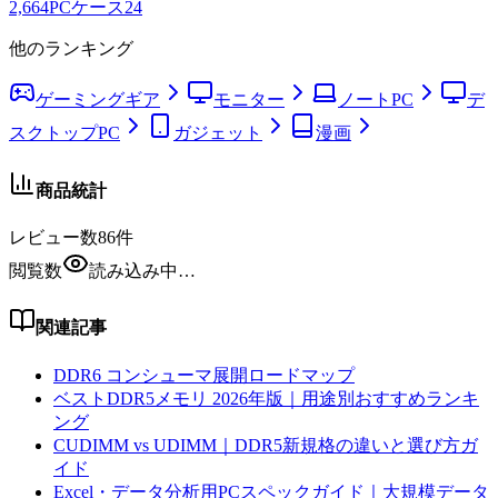
2,664
PCケース
24
他のランキング
ゲーミングギア
モニター
ノートPC
デ
スクトップPC
ガジェット
漫画
商品統計
レビュー数
86
件
閲覧数
読み込み中…
関連記事
DDR6 コンシューマ展開ロードマップ
ベストDDR5メモリ 2026年版｜用途別おすすめランキ
ング
CUDIMM vs UDIMM｜DDR5新規格の違いと選び方ガ
イド
Excel・データ分析用PCスペックガイド｜大規模データ