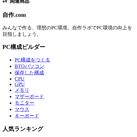
関連商品
自作.com
みんなで作る、理想のPC環境
。
自作ラボ
でPC環境の向上を
目指しましょう。
PC構成ビルダー
PC構成をつくる
BTOパソコン
保存した構成
CPU
GPU
メモリ
マザーボード
モニター
マウス
キーボード
人気ランキング