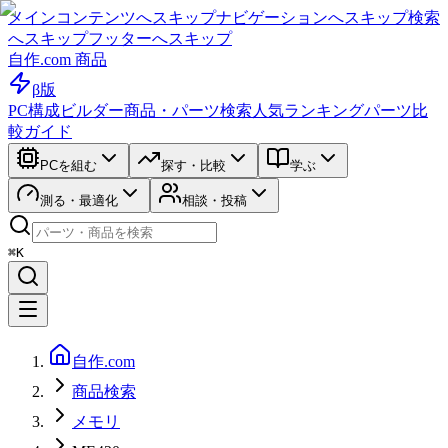
メインコンテンツへスキップ
ナビゲーションへスキップ
検索
へスキップ
フッターへスキップ
自作.com 商品
β版
PC構成ビルダー
商品・パーツ検索
人気ランキング
パーツ比
較ガイド
PCを組む
探す・比較
学ぶ
測る・最適化
相談・投稿
⌘K
自作.com
商品検索
メモリ