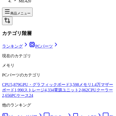
ME420
商品メニュー
カテゴリ階層
ランキング
PCパーツ
現在のカテゴリ
メモリ
PCパーツ
のカテゴリ
CPU
5,879
GPU・グラフィックボード
3,598
メモリ
1.4万
マザー
ボード
1,990
ストレージ
4,334
電源ユニット
2,062
CPUクーラー
2,656
PCケース
24
他のランキング