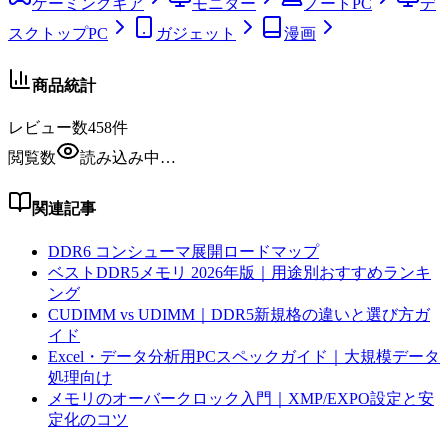
ゲーミングギア
モニター
ノートPC
デ
スクトップPC
ガジェット
漫画
商品統計
レビュー数
458
件
閲覧数
読み込み中…
関連記事
DDR6 コンシューマ展開ロードマップ
ベストDDR5メモリ 2026年版｜用途別おすすめランキ
ング
CUDIMM vs UDIMM｜DDR5新規格の違いと選び方ガ
イド
Excel・データ分析用PCスペックガイド｜大規模データ
処理向け
メモリのオーバークロック入門｜XMP/EXPO設定と安
定化のコツ