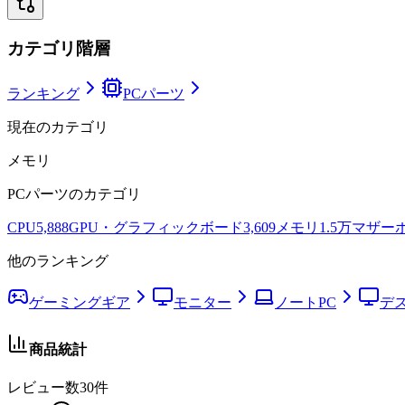
カテゴリ階層
ランキング
PCパーツ
現在のカテゴリ
メモリ
PCパーツ
のカテゴリ
CPU
5,888
GPU・グラフィックボード
3,609
メモリ
1.5万
マザー
他のランキング
ゲーミングギア
モニター
ノートPC
デ
商品統計
レビュー数
30
件