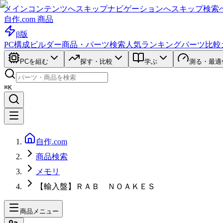
メインコンテンツへスキップ
ナビゲーションへスキップ
検索
自作.com 商品
β版
PC構成ビルダー
商品・パーツ検索
人気ランキング
パーツ比較
PCを組む
探す・比較
学ぶ
測る・最適
⌘K
自作.com
商品検索
メモリ
【輸入盤】ＲＡＢ ＮＯＡＫＥＳ
商品メニュー