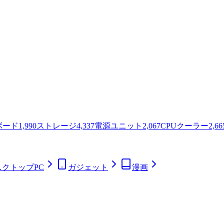
ボード
1,990
ストレージ
4,337
電源ユニット
2,067
CPUクーラー
2,66
スクトップPC
ガジェット
漫画