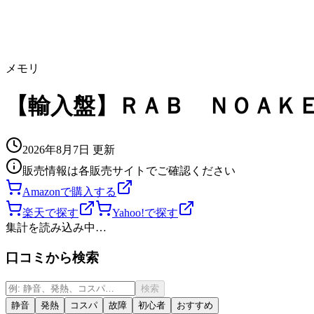
メモリ
【輸入盤】ＲＡＢ ＮＯＡＫ
2026年8月7日
更新
販売情報は各販売サイトでご確認ください
Amazonで購入する
楽天で探す
Yahoo!で探す
集計を読み込み中…
口コミから検索
検索
静音
発熱
コスパ
故障
初心者
おすすめ