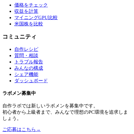
価格をチェック
収益を計算
マイニングGPU比較
米国株を比較
コミュニティ
自作レシピ
質問・相談
トラブル報告
みんなの構成
シェア機能
ダッシュボード
ラボメン
募集中
自作ラボ
では新しい
ラボメン
を募集中です。
初心者から上級者まで、みんなで理想のPC環境を追求しま
しょう。
ご応募はこちら
→