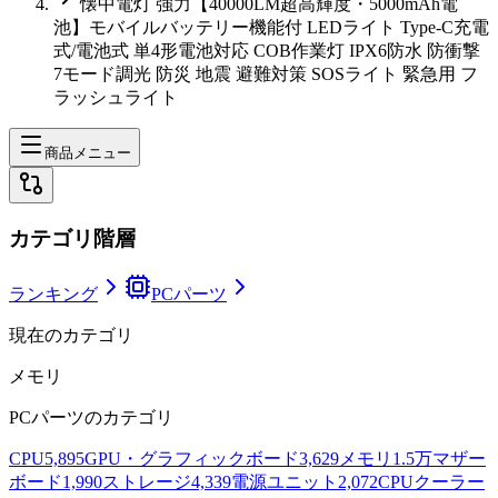
懐中電灯 強力【40000LM超高輝度・5000mAh電
池】モバイルバッテリー機能付 LEDライト Type-C充電
式/電池式 単4形電池対応 COB作業灯 IPX6防水 防衝撃
7モード調光 防災 地震 避難対策 SOSライト 緊急用 フ
ラッシュライト
商品メニュー
カテゴリ階層
ランキング
PCパーツ
現在のカテゴリ
メモリ
PCパーツ
のカテゴリ
CPU
5,895
GPU・グラフィックボード
3,629
メモリ
1.5万
マザー
ボード
1,990
ストレージ
4,339
電源ユニット
2,072
CPUクーラー