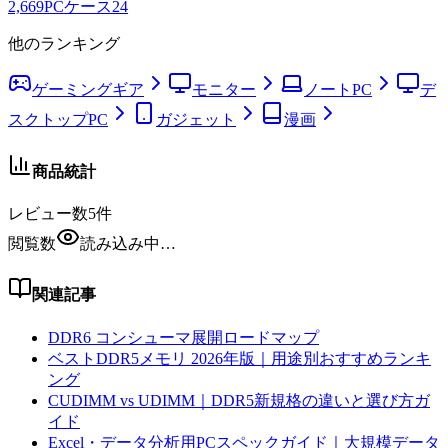
2,669
PCケース
24
他のランキング
ゲーミングギア
モニター
ノートPC
デ
スクトップPC
ガジェット
漫画
商品統計
レビュー数
5
件
閲覧数
読み込み中…
関連記事
DDR6 コンシューマ展開ロードマップ
ベストDDR5メモリ 2026年版｜用途別おすすめランキ
ング
CUDIMM vs UDIMM｜DDR5新規格の違いと選び方ガ
イド
Excel・データ分析用PCスペックガイド｜大規模データ