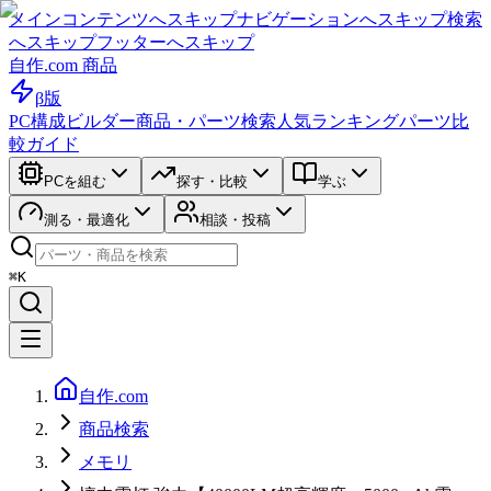
メインコンテンツへスキップ
ナビゲーションへスキップ
検索
へスキップ
フッターへスキップ
自作.com 商品
β版
PC構成ビルダー
商品・パーツ検索
人気ランキング
パーツ比
較ガイド
PCを組む
探す・比較
学ぶ
測る・最適化
相談・投稿
⌘K
自作.com
商品検索
メモリ