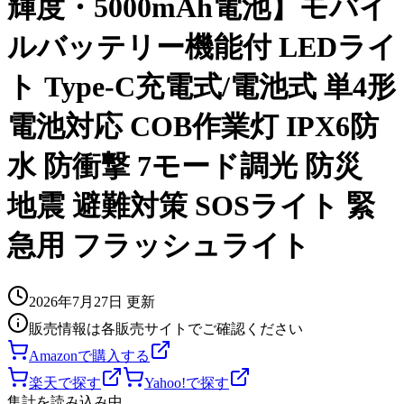
輝度・5000mAh電池】モバイ
ルバッテリー機能付 LEDライ
ト Type-C充電式/電池式 単4形
電池対応 COB作業灯 IPX6防
水 防衝撃 7モード調光 防災
地震 避難対策 SOSライト 緊
急用 フラッシュライト
2026年7月27日
更新
販売情報は各販売サイトでご確認ください
Amazonで購入する
楽天で探す
Yahoo!で探す
集計を読み込み中…