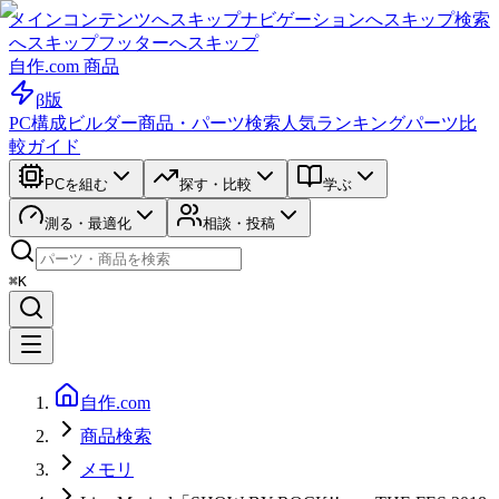
メインコンテンツへスキップ
ナビゲーションへスキップ
検索
へスキップ
フッターへスキップ
自作.com 商品
β版
PC構成ビルダー
商品・パーツ検索
人気ランキング
パーツ比
較ガイド
PCを組む
探す・比較
学ぶ
測る・最適化
相談・投稿
⌘K
自作.com
商品検索
メモリ