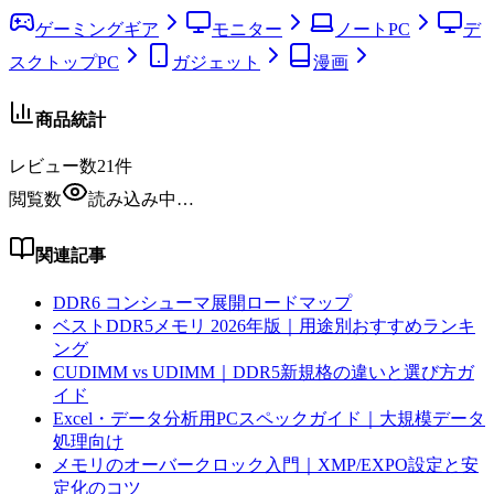
ゲーミングギア
モニター
ノートPC
デ
スクトップPC
ガジェット
漫画
商品統計
レビュー数
21
件
閲覧数
読み込み中…
関連記事
DDR6 コンシューマ展開ロードマップ
ベストDDR5メモリ 2026年版｜用途別おすすめランキ
ング
CUDIMM vs UDIMM｜DDR5新規格の違いと選び方ガ
イド
Excel・データ分析用PCスペックガイド｜大規模データ
処理向け
メモリのオーバークロック入門｜XMP/EXPO設定と安
定化のコツ