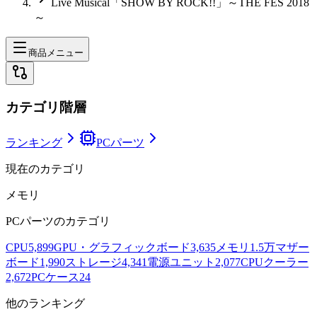
Live Musical「SHOW BY ROCK!!」～THE FES 2018
～
商品メニュー
カテゴリ階層
ランキング
PCパーツ
現在のカテゴリ
メモリ
PCパーツ
のカテゴリ
CPU
5,899
GPU・グラフィックボード
3,635
メモリ
1.5万
マザー
ボード
1,990
ストレージ
4,341
電源ユニット
2,077
CPUクーラー
2,672
PCケース
24
他のランキング