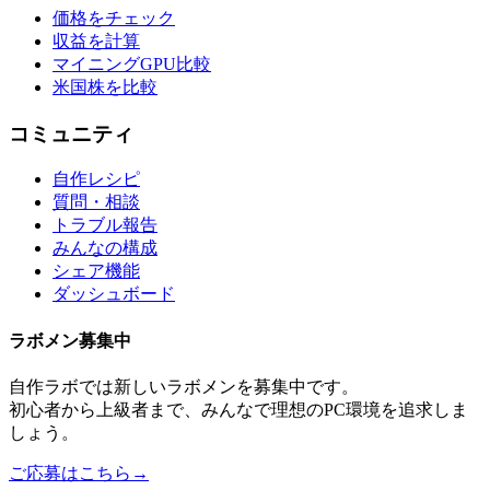
価格をチェック
収益を計算
マイニングGPU比較
米国株を比較
コミュニティ
自作レシピ
質問・相談
トラブル報告
みんなの構成
シェア機能
ダッシュボード
ラボメン
募集中
自作ラボ
では新しい
ラボメン
を募集中です。
初心者から上級者まで、みんなで理想のPC環境を追求しま
しょう。
ご応募はこちら
→