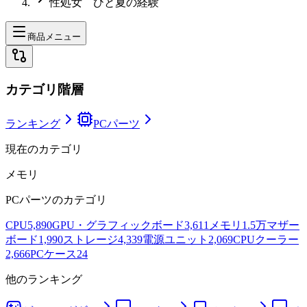
性処女 ひと夏の経験
商品メニュー
カテゴリ階層
ランキング
PCパーツ
現在のカテゴリ
メモリ
PCパーツ
のカテゴリ
CPU
5,890
GPU・グラフィックボード
3,611
メモリ
1.5万
マザー
ボード
1,990
ストレージ
4,339
電源ユニット
2,069
CPUクーラー
2,666
PCケース
24
他のランキング