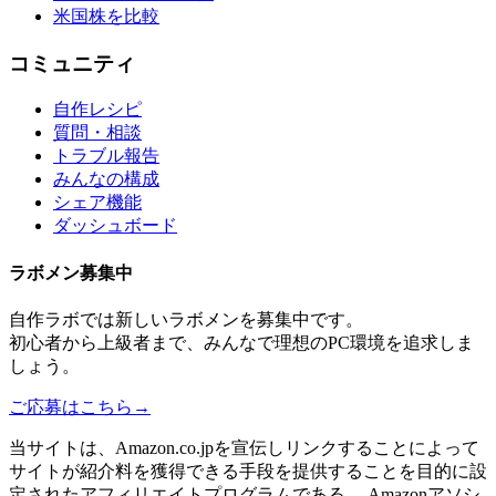
米国株を比較
コミュニティ
自作レシピ
質問・相談
トラブル報告
みんなの構成
シェア機能
ダッシュボード
ラボメン
募集中
自作ラボ
では新しい
ラボメン
を募集中です。
初心者から上級者まで、みんなで理想のPC環境を追求しま
しょう。
ご応募はこちら
→
当サイトは、Amazon.co.jpを宣伝しリンクすることによって
サイトが紹介料を獲得できる手段を提供することを目的に設
定されたアフィリエイトプログラムである、 Amazonアソシ