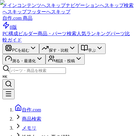
メインコンテンツへスキップ
ナビゲーションへスキップ
検索
へスキップ
フッターへスキップ
自作.com 商品
β版
PC構成ビルダー
商品・パーツ検索
人気ランキング
パーツ比
較ガイド
PCを組む
探す・比較
学ぶ
測る・最適化
相談・投稿
⌘K
自作.com
商品検索
メモリ