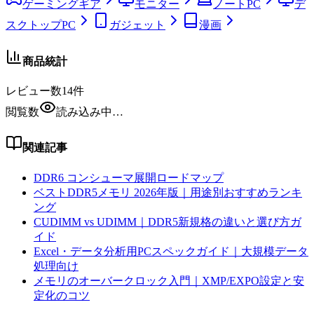
ゲーミングギア
モニター
ノートPC
デ
スクトップPC
ガジェット
漫画
商品統計
レビュー数
14
件
閲覧数
読み込み中…
関連記事
DDR6 コンシューマ展開ロードマップ
ベストDDR5メモリ 2026年版｜用途別おすすめランキ
ング
CUDIMM vs UDIMM｜DDR5新規格の違いと選び方ガ
イド
Excel・データ分析用PCスペックガイド｜大規模データ
処理向け
メモリのオーバークロック入門｜XMP/EXPO設定と安
定化のコツ