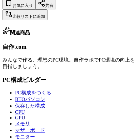
お気に入り
共有
比較リストに追加
関連商品
自作.com
みんなで作る、理想のPC環境
。
自作ラボ
でPC環境の向上を
目指しましょう。
PC構成ビルダー
PC構成をつくる
BTOパソコン
保存した構成
CPU
GPU
メモリ
マザーボード
モニター