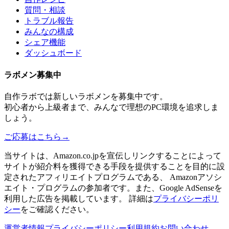
質問・相談
トラブル報告
みんなの構成
シェア機能
ダッシュボード
ラボメン
募集中
自作ラボ
では新しい
ラボメン
を募集中です。
初心者から上級者まで、みんなで理想のPC環境を追求しま
しょう。
ご応募はこちら
→
当サイトは、Amazon.co.jpを宣伝しリンクすることによって
サイトが紹介料を獲得できる手段を提供することを目的に設
定されたアフィリエイトプログラムである、 Amazonアソシ
エイト・プログラムの参加者です。また、Google AdSenseを
利用した広告を掲載しています。 詳細は
プライバシーポリ
シー
をご確認ください。
運営者情報
プライバシーポリシー
利用規約
お問い合わせ