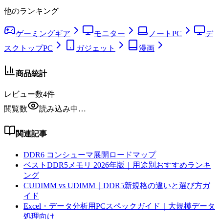
他のランキング
ゲーミングギア
モニター
ノートPC
デ
スクトップPC
ガジェット
漫画
商品統計
レビュー数
4
件
閲覧数
読み込み中…
関連記事
DDR6 コンシューマ展開ロードマップ
ベストDDR5メモリ 2026年版｜用途別おすすめランキ
ング
CUDIMM vs UDIMM｜DDR5新規格の違いと選び方ガ
イド
Excel・データ分析用PCスペックガイド｜大規模データ
処理向け