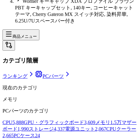
Womier キーキャップ XDA プロファイル ブラウン
PBT キーキャップセット, 140キー, コーヒーキャット
テーマ, Cherry Gateron MX スイッチ対応, 染料昇華,
6.25U/7Uスペースバー付き
商品メニュー
カテゴリ階層
ランキング
PCパーツ
現在のカテゴリ
メモリ
PCパーツ
のカテゴリ
CPU
5,888
GPU・グラフィックボード
3,609
メモリ
1.5万
マザー
ボード
1,990
ストレージ
4,337
電源ユニット
2,067
CPUクーラー
2,665
PCケース
24