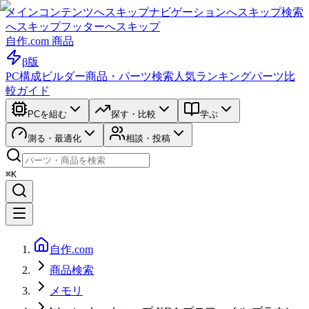
メインコンテンツへスキップ
ナビゲーションへスキップ
検索
へスキップ
フッターへスキップ
自作.com 商品
β版
PC構成ビルダー
商品・パーツ検索
人気ランキング
パーツ比
較ガイド
PCを組む
探す・比較
学ぶ
測る・最適化
相談・投稿
⌘K
自作.com
商品検索
メモリ