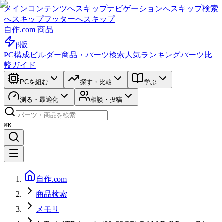
メインコンテンツへスキップ
ナビゲーションへスキップ
検索
へスキップ
フッターへスキップ
自作.com 商品
β版
PC構成ビルダー
商品・パーツ検索
人気ランキング
パーツ比
較ガイド
PCを組む
探す・比較
学ぶ
測る・最適化
相談・投稿
⌘K
自作.com
商品検索
メモリ