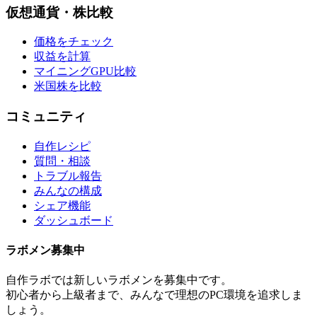
仮想通貨・株比較
価格をチェック
収益を計算
マイニングGPU比較
米国株を比較
コミュニティ
自作レシピ
質問・相談
トラブル報告
みんなの構成
シェア機能
ダッシュボード
ラボメン
募集中
自作ラボ
では新しい
ラボメン
を募集中です。
初心者から上級者まで、みんなで理想のPC環境を追求しま
しょう。