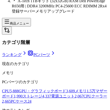
A-Tech 1TBキット (32x32GB) RAM Dell PowerEdge
R650用 | DDR4 3200MHz PC4-25600 ECC RDIMM 2Rx4
登録サーバーメモリアップグレード
商品メニュー
カテゴリ階層
ランキング
PCパーツ
現在のカテゴリ
メモリ
PCパーツ
のカテゴリ
CPU
5,888
GPU・グラフィックボード
3,609
メモリ
1.5万
マザー
ボード
1,990
ストレージ
4,337
電源ユニット
2,067
CPUクーラー
2,665
PCケース
24