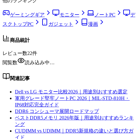
他のランキング
ゲーミングギア
モニター
ノートPC
デ
スクトップPC
ガジェット
漫画
商品統計
レビュー数
22
件
閲覧数
読み込み中…
関連記事
Dell vs LG モニター比較2026｜用途別おすすめ選定
軍用グレード堅牢ノートPC 2026｜MIL-STD-810H・
IP68対応完全ガイド
DDR6 コンシューマ展開ロードマップ
ベストDDR5メモリ 2026年版｜用途別おすすめランキ
ング
CUDIMM vs UDIMM｜DDR5新規格の違いと選び方ガ
イド