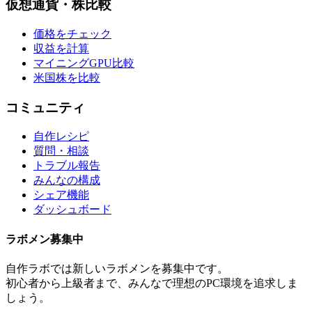
仮想通貨・株比較
価格をチェック
収益を計算
マイニングGPU比較
米国株を比較
コミュニティ
自作レシピ
質問・相談
トラブル報告
みんなの構成
シェア機能
ダッシュボード
ラボメン
募集中
自作ラボ
では新しい
ラボメン
を募集中です。
初心者から上級者まで、みんなで理想のPC環境を追求しま
しょう。