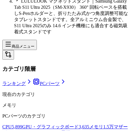
LULULOOK マグネットスタンド｜Samsung Galaxy
Tab S11 Ultra 2025（SM-X930） 360° 回転ベースを搭載
しS-Penホルダーと、折りたたみ式かつ角度調整可能な
タブレットスタンドです。全アルミニウム合金製で、
S11 Ultra 2025のみ 14.6 インチ機種にも適合する磁気吸
着式スタンドです
商品メニュー
カテゴリ階層
ランキング
PCパーツ
現在のカテゴリ
メモリ
PCパーツ
のカテゴリ
CPU
5,899
GPU・グラフィックボード
3,635
メモリ
1.5万
マザー