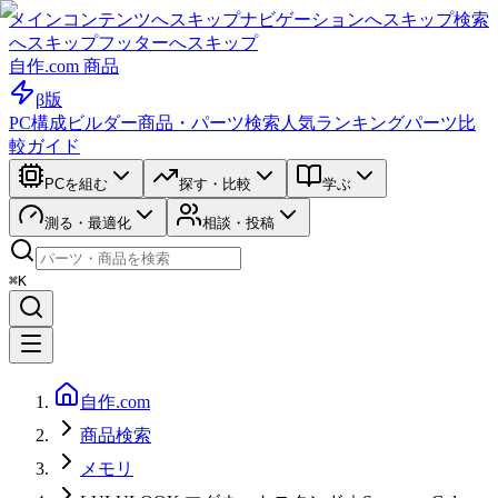
メインコンテンツへスキップ
ナビゲーションへスキップ
検索
へスキップ
フッターへスキップ
自作.com 商品
β版
PC構成ビルダー
商品・パーツ検索
人気ランキング
パーツ比
較ガイド
PCを組む
探す・比較
学ぶ
測る・最適化
相談・投稿
⌘K
自作.com
商品検索
メモリ