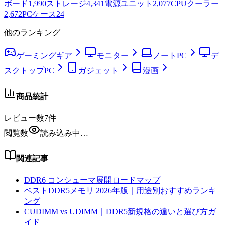
ボード
1,990
ストレージ
4,341
電源ユニット
2,077
CPUクーラー
2,672
PCケース
24
他のランキング
ゲーミングギア
モニター
ノートPC
デ
スクトップPC
ガジェット
漫画
商品統計
レビュー数
7
件
閲覧数
読み込み中…
関連記事
DDR6 コンシューマ展開ロードマップ
ベストDDR5メモリ 2026年版｜用途別おすすめランキ
ング
CUDIMM vs UDIMM｜DDR5新規格の違いと選び方ガ
イド