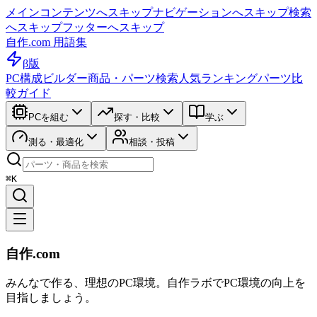
メインコンテンツへスキップ
ナビゲーションへスキップ
検索
へスキップ
フッターへスキップ
自作.com 用語集
β版
PC構成ビルダー
商品・パーツ検索
人気ランキング
パーツ比
較ガイド
PCを組む
探す・比較
学ぶ
測る・最適化
相談・投稿
⌘K
自作.com
みんなで作る、理想のPC環境
。
自作ラボ
でPC環境の向上を
目指しましょう。