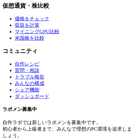
仮想通貨・株比較
価格をチェック
収益を計算
マイニングGPU比較
米国株を比較
コミュニティ
自作レシピ
質問・相談
トラブル報告
みんなの構成
シェア機能
ダッシュボード
ラボメン
募集中
自作ラボ
では新しい
ラボメン
を募集中です。
初心者から上級者まで、みんなで理想のPC環境を追求しま
しょう。