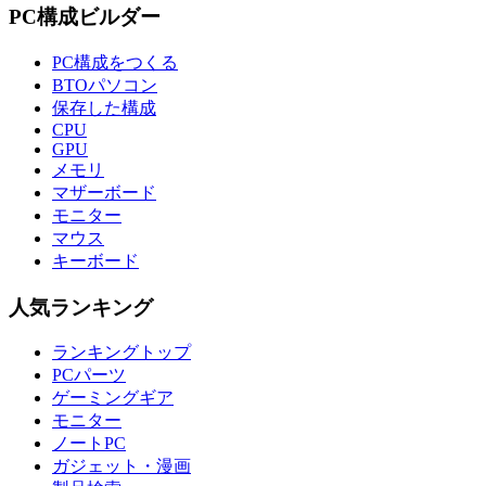
PC構成ビルダー
PC構成をつくる
BTOパソコン
保存した構成
CPU
GPU
メモリ
マザーボード
モニター
マウス
キーボード
人気ランキング
ランキングトップ
PCパーツ
ゲーミングギア
モニター
ノートPC
ガジェット・漫画