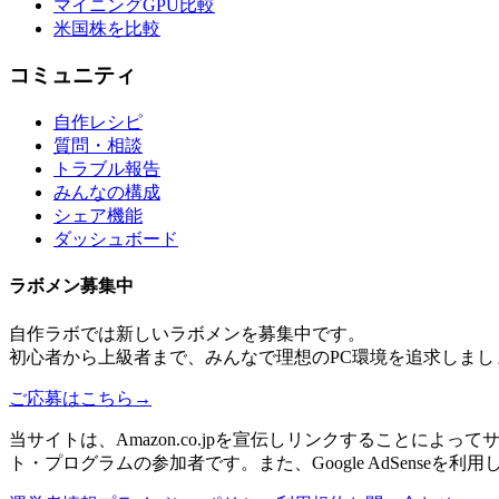
マイニングGPU比較
米国株を比較
コミュニティ
自作レシピ
質問・相談
トラブル報告
みんなの構成
シェア機能
ダッシュボード
ラボメン
募集中
自作ラボ
では新しい
ラボメン
を募集中です。
初心者から上級者まで、みんなで理想のPC環境を追求しまし
ご応募はこちら
→
当サイトは、Amazon.co.jpを宣伝しリンクすることに
ト・プログラムの参加者です。また、Google AdSenseを