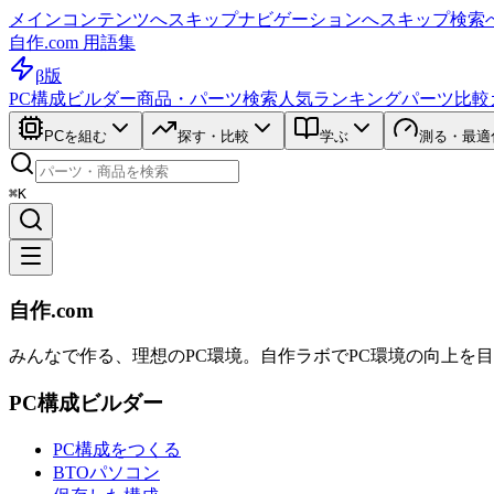
メインコンテンツへスキップ
ナビゲーションへスキップ
検索
自作.com 用語集
β版
PC構成ビルダー
商品・パーツ検索
人気ランキング
パーツ比較
PCを組む
探す・比較
学ぶ
測る・最適
⌘K
自作.com
みんなで作る、理想のPC環境
。
自作ラボ
でPC環境の向上を
PC構成ビルダー
PC構成をつくる
BTOパソコン