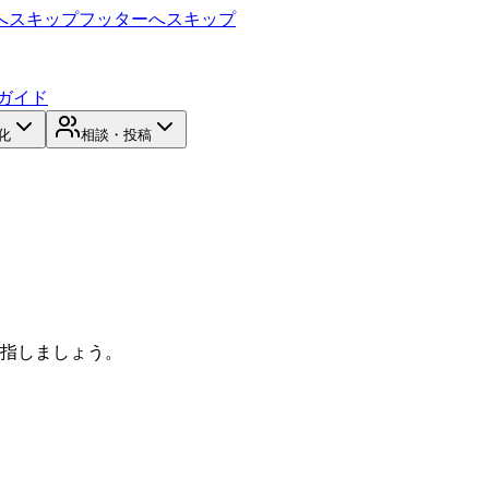
へスキップ
フッターへスキップ
ガイド
化
相談・投稿
目指しましょう。